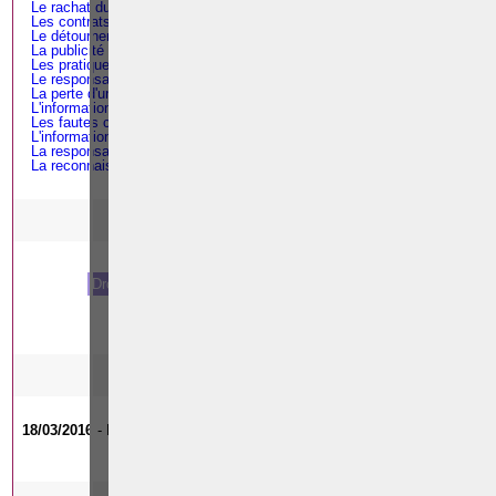
Le rachat du fonds de commerce
Les contrats de brasserie
Le détournement / débauchage de clientèle
La publicité mensongère
Les pratiques commerciales trompeuses
Le responsabilité du fait des produits défectueux
La perte d'une chance de guérison ou de survie
L'information du patient par les hôpitaux
Les fautes commises par les médecins
L'information et la publicité relatives aux médicaments
La responsabilité précontractuelle
La reconnaissance de dette
MATIERES TRAITEES
Droit des affaires
Droit immobilier
Droit pénal
Droit de la famille
Droit du travail
FORMATION(S)
18/03/2016
- Droit pï¿½nal - Formateur