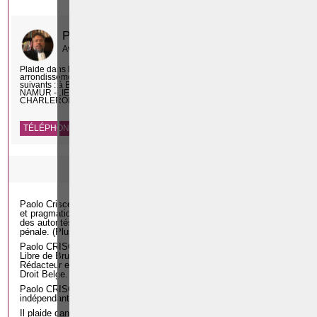
et créée le
15 Juin 2018
PAOLO CRISCENZO
Avocat pénaliste
Plaide dans les
R
F
arrondissements judicaires
suivants : à BRUXELLES -
NAMUR -LIEGE - MONS -
CHARLEROI
TÉLÉPHONE
EMAIL
SITE WEB
PRÉSENTATION DU CABINET
Paolo Criscenzo, Avocat, est connu pour son approche scientifique
et pragmatique dans la défense des intérêts des justiciables auprès
des autorités judiciaires et ce, en matière civile, commerciale et
pénale. (Plus de 20 ans d'expérience au Barreau)
Paolo CRISCENZO, a fait partie du corps scientifique de l’Université
Libre de Bruxelles depuis plusieurs années et est actuellement
Rédacteur en chef de la Maison d’Éditions juridiques Actualités du
Droit Belge.
Paolo CRISCENZO défend ses clients avec passion. Il est
indépendant.
Il plaide dans tous les arrondissements judiciaires francophones de