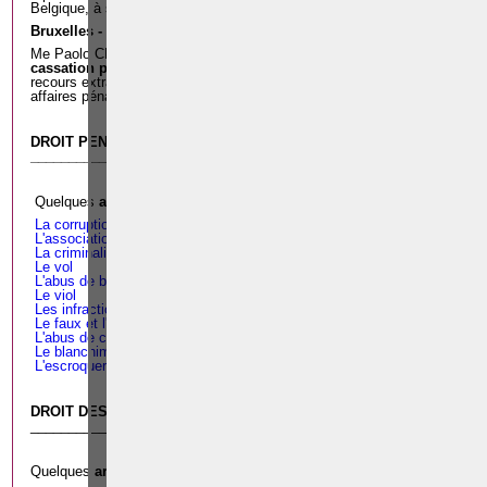
Belgique, à savoir:
Bruxelles - Namur - Liège - Mons - Charleroi - Luxembourg
Me Paolo CRISCENZO est repris dans
la liste des avocats à la
cassation pénale près de la Cour de cassation
, pour exercer les
recours extraordinaires devant la Cour de cassation dans toutes les
affaires pénales.
DROIT PENAL
___________________________________________________________
Quelques
articles juridiques
:
La corruption en droit belge
L'association de malfaiteurs et l'organisation criminelle
La criminalité informatique
Le vol
L'abus de biens sociaux
Le viol
Les infractions terroristes
Le faux et l'usage de faux en écriture
L'abus de confiance
Le blanchiment
L'escroquerie
DROIT DES AFFAIRES
___________________________________________________________
Quelques
articles juridiques
: