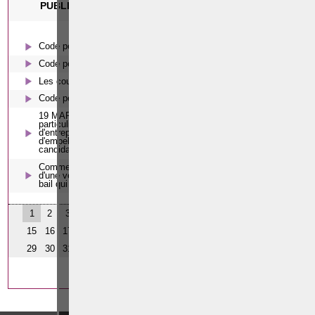
PUBLICATION(S) DE MAÎTRE PAOLO CRISCENZO
Code pénal - De l'homicide, des blessures et coups justifiés
Code pénal - Escroquerie et tromperie
Les coups et blessures volontaires
Code pénal - Coups et blessures volontaires
19 MARS 1991. - Loi portant un régime de licenciement
particulier pour les délégués du personnel aux conseils
d'entreprise et aux comités de sécurité, d'hygiène et
d'embellissement des lieux de travail, ainsi que pour les
candidats délégués du personnel.
Comment écarter le risque d'expulsion du locataire dans le cas
d'une vente dont le bien immobilier est loué par un contrat de
bail qui n'a pas de date certaine ?
1
2
3
4
5
6
7
8
9
10
11
12
13
14
15
16
17
18
19
20
21
22
23
24
25
26
27
28
29
30
31
32
33
MODIFIER CETTE FICHE
CONDITIONS D’UTILISATION