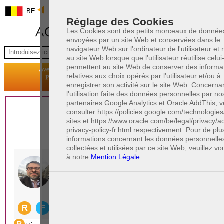
BE
Réglage des Cookies
Les Cookies sont des petits morceaux de donnée
envoyées par un site Web et conservées dans le
navigateur Web sur l'ordinateur de l'utilisateur et
au site Web lorsque que l'utilisateur réutilise celui-c
permettent au site Web de conserver des informa
relatives aux choix opérés par l'utilisateur et/ou à
enregistrer son activité sur le site Web. Concerna
l'utilisation faite des données personnelles par no
partenaires Google Analytics et Oracle AddThis, v
1 AVOCAT(S)
consulter https://policies.google.com/technologies
sites et https://www.oracle.com/be/legal/privacy/a
EXPÉRIMENTÉ(S)
privacy-policy-fr.html respectivement. Pour de pl
PRÈS DE CHEZ VOUS
informations concernant les données personnelle
collectées et utilisées par ce site Web, veuillez vo
à notre
Mention Légale.
PAOLO CRISCENZO
Avocat pénaliste
Plaide dans les arrondissements judicaires
suivants : à BRUXELLES - NAMUR -LIEGE
- MONS - CHARLEROI
DERNIÈRE PUBLICATION
Code pénal - De l'homicide, des blessures
R
F
et coups justifiés