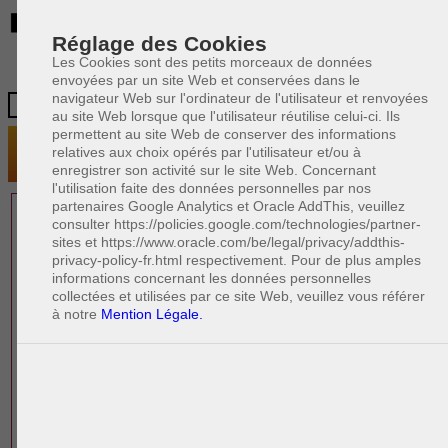
BE
Réglage des Cookies
Les Cookies sont des petits morceaux de données
envoyées par un site Web et conservées dans le
navigateur Web sur l'ordinateur de l'utilisateur et renvoyées
au site Web lorsque que l'utilisateur réutilise celui-ci. Ils
permettent au site Web de conserver des informations
relatives aux choix opérés par l'utilisateur et/ou à
enregistrer son activité sur le site Web. Concernant
l'utilisation faite des données personnelles par nos
partenaires Google Analytics et Oracle AddThis, veuillez
1 AVOCAT(S)
consulter https://policies.google.com/technologies/partner-
sites et https://www.oracle.com/be/legal/privacy/addthis-
EXPÉRIMENTÉ(S)
privacy-policy-fr.html respectivement. Pour de plus amples
EN DROIT DE LA FAMILLE
informations concernant les données personnelles
collectées et utilisées par ce site Web, veuillez vous référer
à notre
Mention Légale.
PAOLO CRISCENZO
Avocat pénaliste
Plaide dans les arrondissements judicaires
suivants : à BRUXELLES - NAMUR -LIEGE
- MONS - CHARLEROI
DERNIÈRE PUBLICATION
Code pénal - De l'homicide, des blessures
R
F
et coups justifiés
R
F