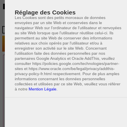
BE
Réglage des Cookies
Les Cookies sont des petits morceaux de données
envoyées par un site Web et conservées dans le
navigateur Web sur l'ordinateur de l'utilisateur et renvoyées
au site Web lorsque que l'utilisateur réutilise celui-ci. Ils
permettent au site Web de conserver des informations
relatives aux choix opérés par l'utilisateur et/ou à
enregistrer son activité sur le site Web. Concernant
l'utilisation faite des données personnelles par nos
partenaires Google Analytics et Oracle AddThis, veuillez
1 AVOCAT(S)
consulter https://policies.google.com/technologies/partner-
sites et https://www.oracle.com/be/legal/privacy/addthis-
EXPÉRIMENTÉ(S)
privacy-policy-fr.html respectivement. Pour de plus amples
EN DROIT DES AFFAIRES
informations concernant les données personnelles
collectées et utilisées par ce site Web, veuillez vous référer
à notre
Mention Légale.
PAOLO CRISCENZO
Avocat pénaliste
Plaide dans les arrondissements judicaires
suivants : à BRUXELLES - NAMUR -LIEGE
- MONS - CHARLEROI
DERNIÈRE PUBLICATION
Code pénal - De l'homicide, des blessures
R
F
et coups justifiés
R
F