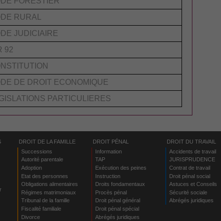
DE FORESTIER
DE RURAL
DE JUDICIAIRE
R 92
NSTITUTION
DE DE DROIT ECONOMIQUE
GISLATIONS PARTICULIERES
S
DROIT DE LA FAMILLE
DROIT PÉNAL
DROIT DU TRAVAIL
Successions
Information
Accidents de travail
Autorité parentale
TAP
JURISPRUDENCE
Adoption
Exécution des peines
Contrat de travail
Etat des personnes
Instruction
Droit pénal social
Obligations alimentaires
Droits fondamentaux
Astuces et Conseils
r
Régimes matrimoniaux
Procès pénal
Sécurité sociale
Tribunal de la famille
Droit pénal général
Abrégés juridiques
Fiscalité familiale
Droit pénal spécial
Divorce
Abrégés juridiques