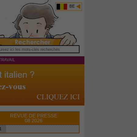
BE
TRAVAIL
REVUE DE PRESSE
08 2026
1