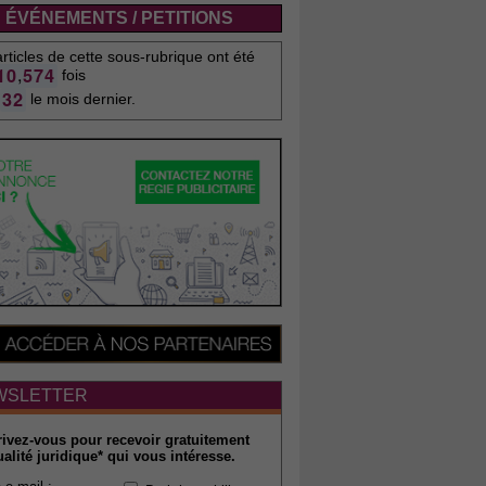
ÉVÉNEMENTS / PETITIONS
rticles de cette sous-rubrique ont été
,
1
0
5
7
4
fois
3
2
le mois dernier.
WSLETTER
rivez-vous pour recevoir gratuitement
ualité juridique* qui vous intéresse.