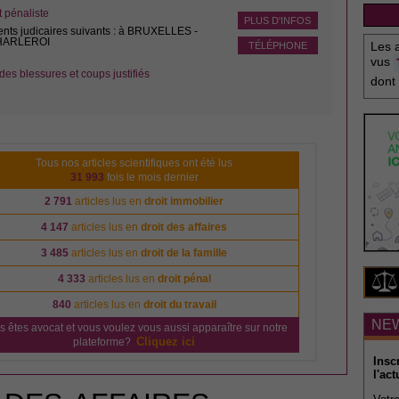
pénaliste
PLUS D'INFOS
ents judicaires suivants : à BRUXELLES -
CHARLEROI
Les a
TÉLÉPHONE
vus
des blessures et coups justifiés
dont
Tous nos articles scientifiques ont été lus
31 993
fois le mois dernier
2 791
articles lus en
droit immobilier
4 147
articles lus en
droit des affaires
3 485
articles lus en
droit de la famille
4 333
articles lus en
droit pénal
840
articles lus en
droit du travail
NE
s êtes avocat et vous voulez vous aussi apparaître sur notre
Cliquez ici
plateforme?
Insc
l'act