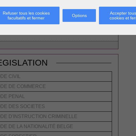
C
elles toujours applicables ? Comment déterminer la
H
hé ? Qu’est-ce qu’une concentration d’entreprises ?
M
Refuser tous les cookies
Accepter tous
Options
facultatifs et fermer
cookies et fe
Lire plus...
DES AFFAIRES - CONCURRENCE
EGISLATION
DE CIVIL
DE DE COMMERCE
DE PENAL
DE DES SOCIETES
DE D'INSTRUCTION CRIMINELLE
DE DE LA NATIONALITÉ BELGE