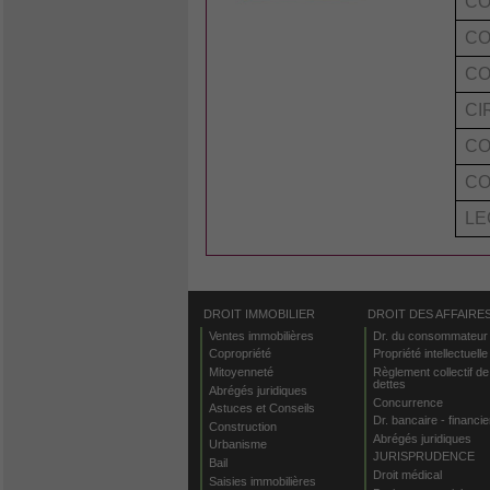
CO
CO
CO
CI
CO
CO
LE
DROIT IMMOBILIER
DROIT DES AFFAIRE
Ventes immobilières
Dr. du consommateur
Copropriété
Propriété intellectuelle
Mitoyenneté
Règlement collectif de
dettes
Abrégés juridiques
Concurrence
Astuces et Conseils
Dr. bancaire - financie
Construction
Abrégés juridiques
Urbanisme
JURISPRUDENCE
Bail
Droit médical
Saisies immobilières