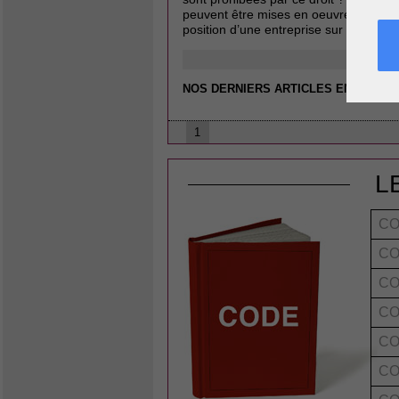
peuvent être mises en oeuvre et sont-
position d’une entreprise sur un marc
NOS DERNIERS ARTICLES EN DROIT 
1
L
CO
CO
CO
CO
CO
CO