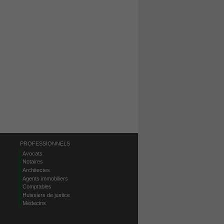
PROFESSIONNELS
Avocats
Notaires
Architectes
Agents immobiliers
Comptables
Huissiers de justice
Médecins