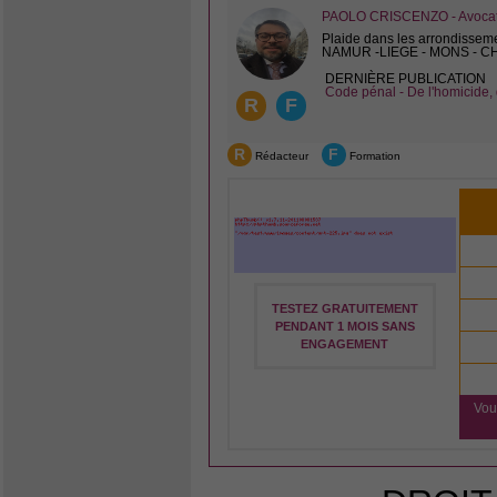
PAOLO CRISCENZO - Avocat 
Plaide dans les arrondissem
NAMUR -LIEGE - MONS - 
DERNIÈRE PUBLICATION
Code pénal - De l'homicide, 
R
F
R
F
Rédacteur
Formation
TESTEZ GRATUITEMENT
PENDANT 1 MOIS SANS
ENGAGEMENT
Vou