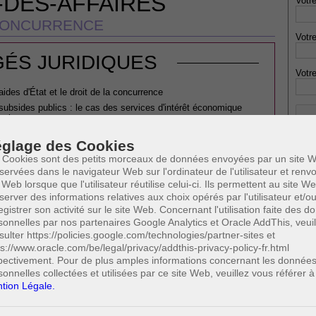
-DES-AFFAIRES
Votre
ONCURRENCE
Votre
ÉS JURIDIQUES
Votre
aides d'État et le droit de la concurrence
subsides publics : le cas des services d'intérêt économique
ral
torité belge de la Concurrence
glage des Cookies
étournement/débauchage de clientèle
 Cookies sont des petits morceaux de données envoyées par un site W
irective européenne relative aux actions en dommages et
servées dans le navigateur Web sur l'ordinateur de l'utilisateur et ren
rêts pour infraction au droit de la concurrence
 Web lorsque que l'utilisateur réutilise celui-ci. Ils permettent au site W
* Ne
server des informations relatives aux choix opérés par l'utilisateur et/o
publi
egistrer son activité sur le site Web. Concernant l'utilisation faite des 
sonnelles par nos partenaires Google Analytics et Oracle AddThis, veuil
sulter https://policies.google.com/technologies/partner-sites et
ES PRATIQUES
ps://www.oracle.com/be/legal/privacy/addthis-privacy-policy-fr.html
Profe
pectivement. Pour de plus amples informations concernant les donnée
A
roit de la concurrence
sonnelles collectées et utilisées par ce site Web, veuillez vous référer à
N
tion Légale.
rrence recouvre l’ensemble des relations qu’entretient une
A
clients. Quelles sont les pratiques anticoncurrentielles qui
A
se définit une entente restrictive ? Quelles sanctions