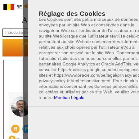
BE
Réglage des Cookies
Les Cookies sont des petits morceaux de données
envoyées par un site Web et conservées dans le
navigateur Web sur l'ordinateur de l'utilisateur et 
au site Web lorsque que l'utilisateur réutilise celui-ci
permettent au site Web de conserver des informat
relatives aux choix opérés par l'utilisateur et/ou à
enregistrer son activité sur le site Web. Concernan
l'utilisation faite des données personnelles par nos
partenaires Google Analytics et Oracle AddThis, veu
1 AVOCAT(S)
consulter https://policies.google.com/technologies/
sites et https://www.oracle.com/be/legal/privacy/add
EXPÉRIMENTÉ(S)
privacy-policy-fr.html respectivement. Pour de plu
EN DROIT PÉNAL
informations concernant les données personnelles
collectées et utilisées par ce site Web, veuillez vou
à notre
Mention Légale.
PAOLO CRISCENZO
Avocat pénaliste
Plaide dans les arrondissements judicaires
suivants : à BRUXELLES - NAMUR -LIEGE
- MONS - CHARLEROI
DERNIÈRE PUBLICATION
Code pénal - De l'homicide, des blessures
R
F
et coups justifiés
R
F