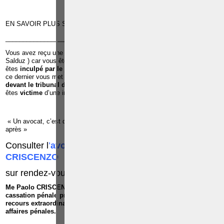
EN SAVOIR PLUS SUR «
ABUS DE CONFIANCE
» - Fiche pratique
______________________________________________________________
Vous avez reçu une
convocation de la police pour u
ne
audition
(
Salduz ) car vous êtes suspecté d’avoir commis une infraction ;Vous
êtes
inculpé par le juge d’instruction
dans le cadre d’une infraction et
ce dernier vous met en détention préventive à la prison ;Vous êtes c
ité
devant le tribunal de police ou le tribunal correctionnel ;
Vous
êtes
victime
d’une infraction ;
« Un avocat, c’est quelqu’un qu’il faut voir avant pour éviter les ennuis
après »
Consulter l
’
avocat pénaliste
, Me
Paolo
CRISCENZO
sur rendez-vous:
0486/42.30.44
Me Paolo CRISCENZO est repris dans
la liste des avocats à la
cassation pénale près de la Cour de cassation
, pour exercer les
recours extraordinaires devant la Cour de cassation dans toutes les
affaires pénales.