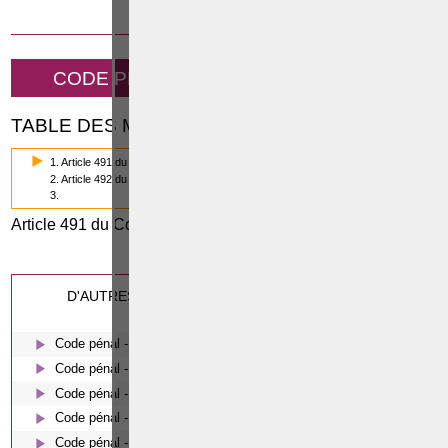
12 SEPTEMBRE 2014
CODE PÉNAL - ABUS DE CONFIANCE
TABLE DES MATIÈRES
1. Article 491 du Code pénal
2. Article 492 du Code pénal
3.
Article 491 du Code pénal
0
(1/3)
Cette page a été vue
fois
0
dont
le mois dernier.
D'AUTRES ARTICLES SUSCEPTIBLES DE VOUS
INTERESSER:
Code pénal - De l'homicide, des blessures et coups justifiés
Code pénal - Escroquerie et tromperie
Code pénal - Coups et blessures volontaires
Code pénal - Le harcèlement moral
Code pénal - Les écoutes téléphoniques en procédure pénale