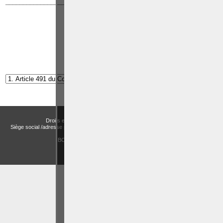
______________________________________________________________
Article suivant:
Article 492 du Code pénal
Droits et Libertés a.s.b.l. (Association sans but lucratif)
Siège social /adresse postale – Avenue de Tervueren, 186 – Bte 11 à 1150 Bruxelles
Email:
actualitesdroitbelge@gmail.com
BCE : 0758 745 183 -
MENTIONS LÉGALES
CHOIX DES COOKIES