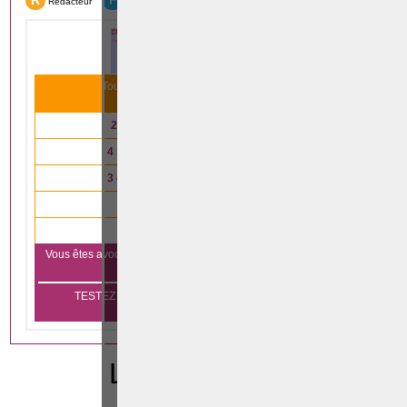
R
F
Rédacteur
Formation
Tous nos articles scientifiques ont été lus
31 993
fois le mois dernier
2 791
articles lus en
droit immobilier
4 147
articles lus en
droit des affaires
3 485
articles lus en
droit de la famille
4 333
articles lus en
droit pénal
840
articles lus en
droit du travail
Vous êtes avocat et vous voulez vous aussi apparaître sur notre
Cliquez ici
plateforme?
TESTEZ GRATUITEMENT PENDANT 1 MOIS SANS
ENGAGEMENT
LEGISLATION
CODE PENAL