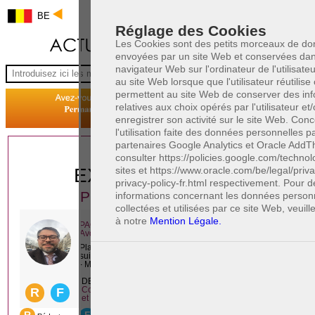
BE
Réglage des Cookies
Les Cookies sont des petits morceaux de d
envoyées par un site Web et conservées dan
navigateur Web sur l'ordinateur de l'utilisate
au site Web lorsque que l'utilisateur réutilise c
permettent au site Web de conserver des inf
relatives aux choix opérés par l'utilisateur et
enregistrer son activité sur le site Web. Con
l'utilisation faite des données personnelles p
partenaires Google Analytics et Oracle AddThi
1 AVOCAT(S)
consulter https://policies.google.com/technol
sites et https://www.oracle.com/be/legal/priv
EXPÉRIMENTÉ(S)
privacy-policy-fr.html respectivement. Pour 
PRÈS DE CHEZ VOUS
informations concernant les données person
collectées et utilisées par ce site Web, veuill
à notre
Mention Légale.
PAOLO CRISCENZO
Avocat pénaliste
Plaide dans les arrondissements judicaires
suivants : à BRUXELLES - NAMUR -LIEGE
- MONS - CHARLEROI
DERNIÈRE PUBLICATION
Code pénal - De l'homicide, des blessures
R
F
et coups justifiés