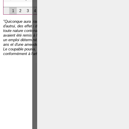
1
2
3
4
"Quiconque aura frauduleusement soit détourné, soit dissipé au préjudice
d'autrui, des effets deniers, marchandises, billets, quittances, écrits de
toute nature contenant ou opérant obligation ou décharge et qui lui
avaient été remis à la condition de les rendre ou d'en faire un usage ou
un emploi déterminé, sera puni d'un emprisonnement d'un mois à cinq
ans et d'une amende de vingt-six euros à cinq cents euros.
Le coupable pourra, de plus, être condamné à l'interdiction,
conformément à l'article 33."
Paolo CRISCENZO
Avocat pénaliste
Plaide dans les
R
F
arrondissements judicaires
suivants : à BRUXELLES -
NAMUR -LIEGE - MONS -
CHARLEROI
TÉLÉPHONE
EMAIL
RÉFÉRENCES