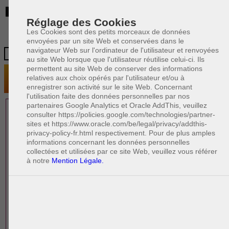
BE
Réglage des Cookies
Les Cookies sont des petits morceaux de données
envoyées par un site Web et conservées dans le
navigateur Web sur l'ordinateur de l'utilisateur et renvoyées
au site Web lorsque que l'utilisateur réutilise celui-ci. Ils
permettent au site Web de conserver des informations
relatives aux choix opérés par l'utilisateur et/ou à
enregistrer son activité sur le site Web. Concernant
l'utilisation faite des données personnelles par nos
partenaires Google Analytics et Oracle AddThis, veuillez
1 AVOCAT(S)
consulter https://policies.google.com/technologies/partner-
sites et https://www.oracle.com/be/legal/privacy/addthis-
EXPÉRIMENTÉ(S)
privacy-policy-fr.html respectivement. Pour de plus amples
EN DROIT PÉNAL
informations concernant les données personnelles
collectées et utilisées par ce site Web, veuillez vous référer
à notre
Mention Légale.
PAOLO CRISCENZO
Avocat pénaliste
Plaide dans les arrondissements judicaires
suivants : à BRUXELLES - NAMUR -LIEGE
- MONS - CHARLEROI
DERNIÈRE PUBLICATION
Code pénal - De l'homicide, des blessures
R
F
et coups justifiés
R
F