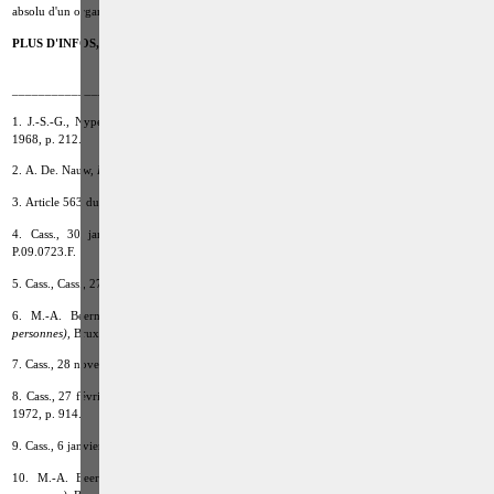
absolu d'un organe ou mutilation grave ou la mort de la victime.
PLUS D'INFOS, VOIR
VIDEO
ou
CODES
sur les coups et blessures volontaires
______________________________
1. J.-S.-G., Nyperls, «
Législation criminelle
de la Belgique
, t. III, Bruylant-Christophe,
1968, p. 212.
2. A. De. Nauw,
Initiation au droit pénal spécial,
2 éd., Kluwer, 2008 p. 366.
3. Article 563 du Code pénal.
4. Cass., 30 janvier 2007, R.G. n° P.06.1417.N ; Cass., 7 octobre 2009, R.G. n°
P.09.0723.F.
5. Cass., Cass., 27 février 2002,
Rev.dr. pén.,
2002, p. 956.
6. M.-A. Beernaert et Cie.,
Les infractions. Volume 2.
(Les infractions contre les
personnes),
Bruxelles, Larcier, 2010, p. 286.
7. Cass., 28 novembre 1949,
Pas.,
1950, I, p. 197.
8. Cass., 27 février 1933,
Pas.,
1933, I, p. 141 ; Cass., 24 avril 1972,
Rev. dr. pén.,
1971-
1972, p. 914.
9. Cass., 6 janvier 1998,
Rev. dr. pén.,
1999, p. 562.
10. M.-A. Beernaert et Cie.,
Les infractions. Volume 2. (Les infractions contre les