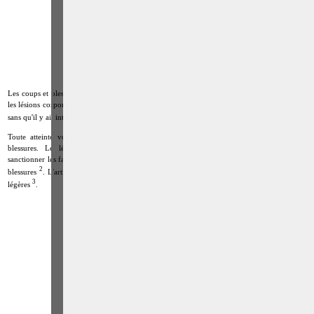
Les coups et blessures volontaires font partie de la catégorie plus vaste de ce qu'on appelle
les lésions corporelles, lesquelles visent toutes les atteintes portées à la santé d'une personne,
1
sans qu'il y ait intention de donner la mort
.
Toute atteinte volontaire à une personne humaine ne constitue donc pas des coups et
blessures. Le législateur a notamment créé une contravention particulière afin de
sanctionner les faits qui ne seraient pas suffisamment graves pour être qualifiés de coups et
2
blessures
. L'article 563 du Code pénal réprime à cet égard les voies de fait ou violences
3
légères
.
Paolo CRISCENZO
Avocat pénaliste
Plaide dans les
R
F
arrondissements judicaires
suivants : à BRUXELLES -
NAMUR -LIEGE - MONS -
CHARLEROI