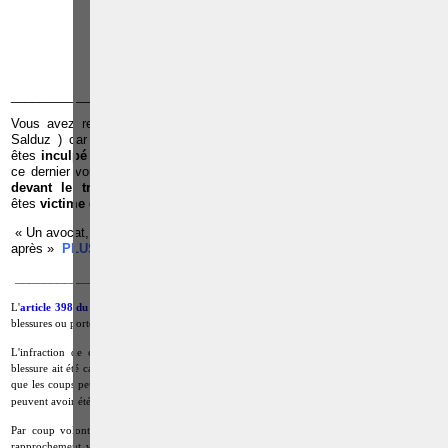
TÉLÉPHONE
EMAIL
RÉFÉRENCES
______________________________________________________________
Vous avez reçu une
convocation de la police pour u
ne
audition
(
Salduz ) car vous êtes suspecté d’avoir commis une infraction ;Vous
êtes
inculpé par le juge d’instruction
dans le cadre d’une infraction et
ce dernier vous met en détention préventive à la prison ;Vous êtes c
ité
devant le tribunal de police ou le tribunal correctionnel ;
Vous
êtes
victime
d’une infraction ;
« Un avocat, c’est quelqu’un qu’il faut voir avant pour éviter les ennuis
après »
PLUS D'INFOS, CLIQUEZ ICI
_____________________________________________________________
L'
article 398 du Code pénal
sanctionne quant à lui quiconque aura volontairement fait des
blessures ou porté des coups.
L'infraction de coups et blessures suppose que des coups aient été donnés ou qu'une
blessure ait été causée. Ces deux notions sont toutefois indépendantes l'une de l'autre, en ce
que les coups peuvent ne pas avoir provoqué de blessure ou, à l'inverse, que des blessures
4
peuvent avoir été causées en l'absence de coups
.
Par coup volontaire, il y a lieu d'entendre selon la Cour de cassation, toute forme de
rapprochement violent et volontaire et entre un corps humain (celui de la victime) et un