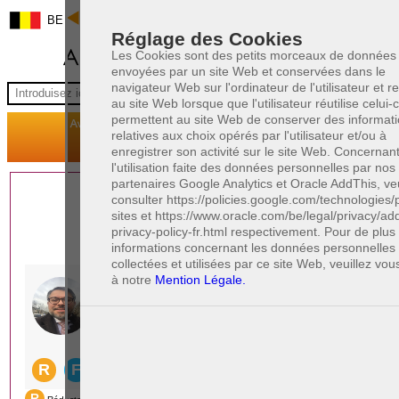
BE
Réglage des Cookies
Les Cookies sont des petits morceaux de données
envoyées par un site Web et conservées dans le
navigateur Web sur l'ordinateur de l'utilisateur et 
au site Web lorsque que l'utilisateur réutilise celui-ci
permettent au site Web de conserver des informat
relatives aux choix opérés par l'utilisateur et/ou à
enregistrer son activité sur le site Web. Concernan
l'utilisation faite des données personnelles par nos
partenaires Google Analytics et Oracle AddThis, veu
1 AVOCAT(S)
consulter https://policies.google.com/technologies/
sites et https://www.oracle.com/be/legal/privacy/add
EXPÉRIMENTÉ(S)
privacy-policy-fr.html respectivement. Pour de plu
EN DROIT PÉNAL
informations concernant les données personnelles
collectées et utilisées par ce site Web, veuillez vou
à notre
Mention Légale.
PAOLO CRISCENZO
Avocat pénaliste
Plaide dans les arrondissements judicaires
suivants : à BRUXELLES - NAMUR -LIEGE
- MONS - CHARLEROI
DERNIÈRE PUBLICATION
Code pénal - De l'homicide, des blessures
R
F
et coups justifiés
R
F