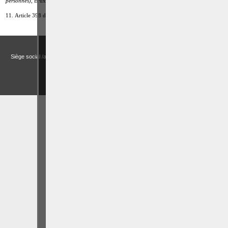
personnes)
, Bruxelles, Larcier, 2010, p. 291.
11. Article 398 du Code pénal.
Droits et Libertés a.s.b.l. (Association sans but lucratif)
Siège social /adresse postale – Avenue de Tervueren, 186 – Bte 11 à 1150 Bruxelles
Email:
actualitesdroitbelge@gmail.com
BCE : 0758 745 183 -
MENTIONS LÉGALES
CHOIX DES COOKIES