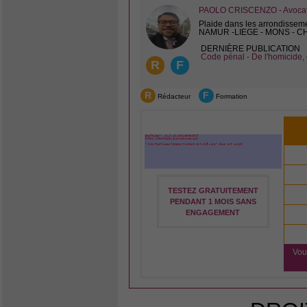
PAOLO CRISCENZO - Avocat 
Plaide dans les arrondissem
NAMUR -LIEGE - MONS - 
DERNIÈRE PUBLICATION
Code pénal - De l'homicide, 
R
F
R
F
Rédacteur
Formation
TESTEZ GRATUITEMENT
PENDANT 1 MOIS SANS
ENGAGEMENT
Vou