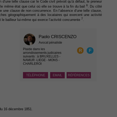
ion d’une telle clause car le Code civil prévoit qu’à défaut, le preneur
6
e même état que celui où elle se trouve à la fin du bail
. Du côté
uire une clause de non concurrence. En l’absence d’une telle clause,
roches géographiquement à des locataires qui exercent une activité
7
t le bailleur lui-même qui exerce l’activité concurrente
.
Paolo CRISCENZO
Avocat pénaliste
Plaide dans les
R
F
arrondissements judicaires
suivants : à BRUXELLES -
NAMUR -LIEGE - MONS -
CHARLEROI
TÉLÉPHONE
EMAIL
RÉFÉRENCES
e du 16 décembre 1851.