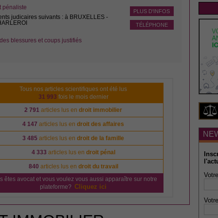
pénaliste
PLUS D'INFOS
ents judicaires suivants : à BRUXELLES -
CHARLEROI
TÉLÉPHONE
des blessures et coups justifiés
Tous nos articles scientifiques ont été lus
31 993
fois le mois dernier
2 791
articles lus en
droit immobilier
4 147
articles lus en
droit des affaires
NE
3 485
articles lus en
droit de la famille
4 333
articles lus en
droit pénal
Insc
l'act
840
articles lus en
droit du travail
Votre
s êtes avocat et vous voulez vous aussi apparaître sur notre
Cliquez ici
plateforme?
Votre