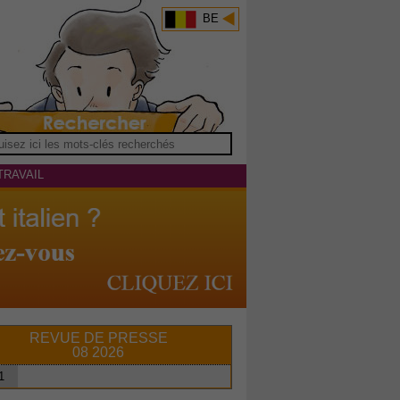
BE
TRAVAIL
REVUE DE PRESSE
08 2026
1