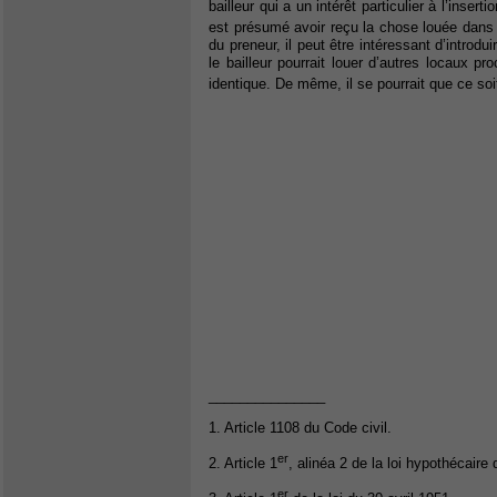
bailleur qui a un intérêt particulier à l’insert
est présumé avoir reçu la chose louée dans l
du preneur, il peut être intéressant d’introd
le bailleur pourrait louer d’autres locaux p
identique. De même, il se pourrait que ce soi
_______________
1. Article 1108 du Code civil.
er
2. Article 1
, alinéa 2 de la loi hypothécair
er