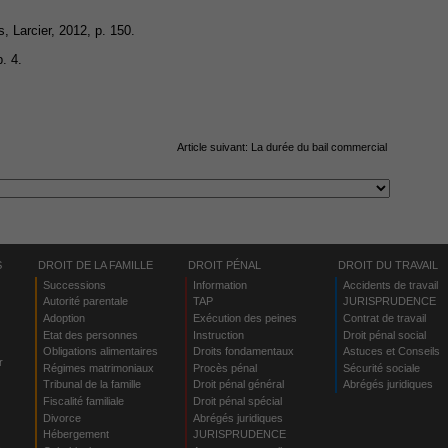
s, Larcier, 2012, p. 150.
. 4.
Article suivant:
La durée du bail commercial
S
DROIT DE LA FAMILLE
DROIT PÉNAL
DROIT DU TRAVAIL
Successions
Information
Accidents de travail
Autorité parentale
TAP
JURISPRUDENCE
Adoption
Exécution des peines
Contrat de travail
Etat des personnes
Instruction
Droit pénal social
Obligations alimentaires
Droits fondamentaux
Astuces et Conseils
r
Régimes matrimoniaux
Procès pénal
Sécurité sociale
Tribunal de la famille
Droit pénal général
Abrégés juridiques
Fiscalité familiale
Droit pénal spécial
Divorce
Abrégés juridiques
Hébergement
JURISPRUDENCE
s