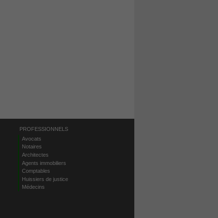
PROFESSIONNELS
Avocats
Notaires
Architectes
Agents immobiliers
Comptables
Huissiers de justice
Médecins