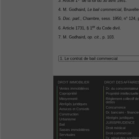
3. Article 1
de la loi du 30 avril 1951.
4. M. Godhaird,
Le bail commercial
, Bruxelle
5.
Doc. parl.
, Chambre, sess. 1950, n° 124, p
er
6. Article 1731, § 1
du Code divil.
7. M. Godhaird,
op. cit.
, p. 103.
DROIT IMMOBILIER
DROIT DES AFFAIRE
Ventes immobilières
Dr. du consommateur
Copropriété
Propriété intellectuelle
Mitoyenneté
Règlement collectif de
dettes
Abrégés juridiques
Concurrence
Astuces et Conseils
Dr. bancaire - financie
Construction
Abrégés juridiques
Urbanisme
JURISPRUDENCE
Bail
Droit médical
Saisies immobilières
Droit commercial
Servitudes
Dr. pénal des société