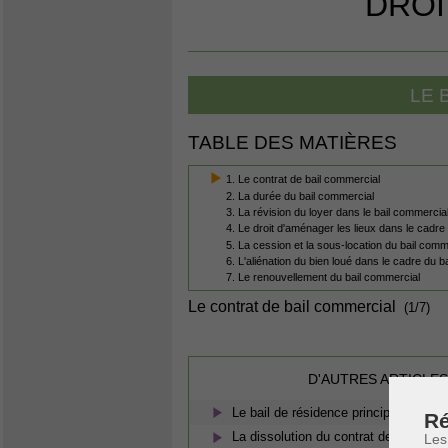
DROI
LE 
TABLE DES MATIÈRES
1. Le contrat de bail commercial
2. La durée du bail commercial
3. La révision du loyer dans le bail commercia
4. Le droit d'aménager les lieux dans le cadre
5. La cession et la sous-location du bail comm
6. L'aliénation du bien loué dans le cadre du 
7. Le renouvellement du bail commercial
Le contrat de bail commercial
(1/7)
D'AUTRES ARTICLES
Le bail de résidence principale
Ré
La dissolution du contrat de bail
Les