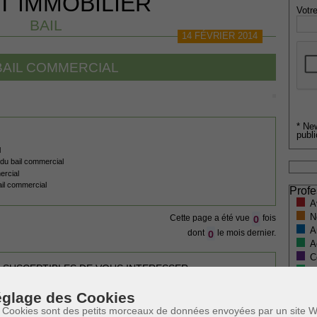
T IMMOBILIER
Votre
BAIL
14 FÉVRIER 2014
BAIL COMMERCIAL
* Ne
publi
l
 du bail commercial
ercial
bail commercial
Profe
A
N
0
Cette page a été vue
fois
A
0
dont
le mois dernier.
A
C
 SUSCEPTIBLES DE VOUS INTERESSER:
H
M
glage des Cookies
 Cookies sont des petits morceaux de données envoyées par un site W