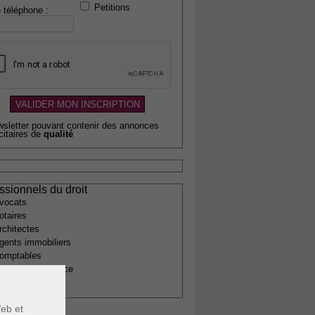
Petitions
 téléphone :
wsletter pouvant contenir des annonces
citaires de
qualité
ssionnels du droit
vocats
otaires
rchitectes
gents immobiliers
omptables
uissiers de justice
édecins
eb et