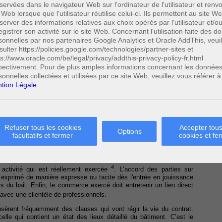
servées dans le navigateur Web sur l'ordinateur de l'utilisateur et ren
idence principale
 Web lorsque que l'utilisateur réutilise celui-ci. Ils permettent au site W
e cadre du bail commercial
server des informations relatives aux choix opérés par l'utilisateur et/o
egistrer son activité sur le site Web. Concernant l'utilisation faite des 
cial
sonnelles par nos partenaires Google Analytics et Oracle AddThis, veuil
sulter https://policies.google.com/technologies/partner-sites et
ps://www.oracle.com/be/legal/privacy/addthis-privacy-policy-fr.html
pectivement. Pour de plus amples informations concernant les donnée
 soumis aux conditions de validité que sont le consentement et la
sonnelles collectées et utilisées par ce site Web, veuillez vous référer à
1
cause du contrat
.
tion Légale.
pale, le bail commercial ne doit pas nécessairement être constaté
it est vivement conseillée pour des raisons probatoires. De plus, un
ans ou qui contient une quittance d'au moins trois ans de loyer doit
2
tion des hypothèques
. La passation de l’acte en forme authentique
Refuser tous les cookies
Accepter tous
Options
facultatifs et fermer
cookies et fe
 de 1951
. Pour ce faire, il faut être en présence d’un bail portant sur
 à l’exercice d’un commerce de détail ou de l’artisanat en contact
tre réelle et le fait des parties. Cela signifie que le bien loué doit
4
ne activité qui est réellement exercée
. L’accord des parties sur
tre exprimé de manière expresse ou tacite dès l'entrée en jouissance
du bail. Enfin, le commerce exercé doit entretenir un lien direct
 avec une clientèle de professionnels.
insèrent fréquemment des clauses qui vont régir la vie du contrat.
elle qui contient un état des lieux détaillé du bâtiment. C’est le