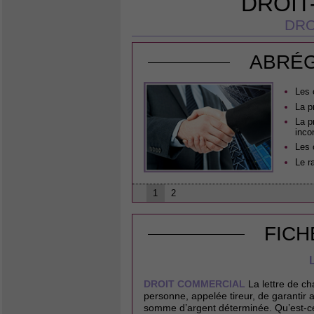
DROIT
DRO
ABRÉG
Les 
La p
La p
inco
Les 
Le r
1
2
FICH
DROIT COMMERCIAL
La lettre de ch
personne, appelée tireur, de garantir a
somme d’argent déterminée. Qu’est-ce 