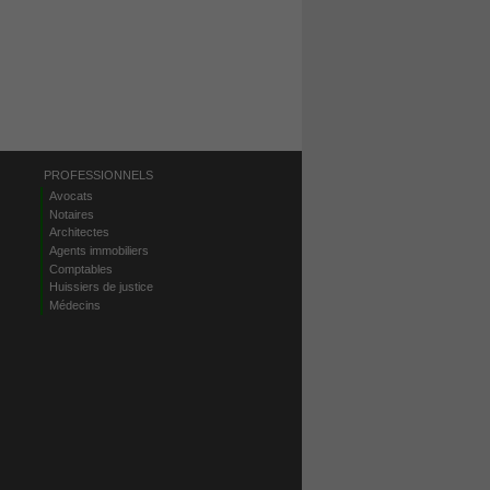
PROFESSIONNELS
Avocats
Notaires
Architectes
Agents immobiliers
Comptables
Huissiers de justice
Médecins