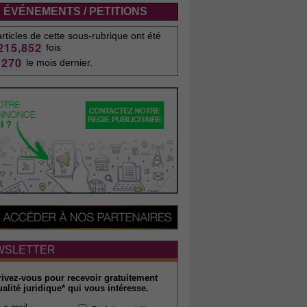
ÉVÉNEMENTS / PETITIONS
rticles de cette sous-rubrique ont été
,
2
1
5
8
5
2
fois
2
7
0
le mois dernier.
WSLETTER
rivez-vous pour recevoir gratuitement
ualité juridique* qui vous intéresse.