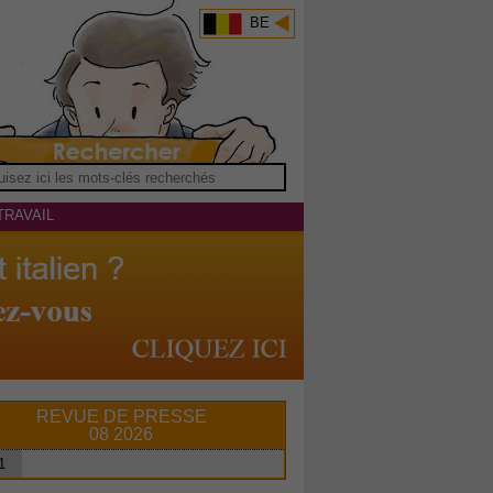
BE
TRAVAIL
REVUE DE PRESSE
08 2026
1