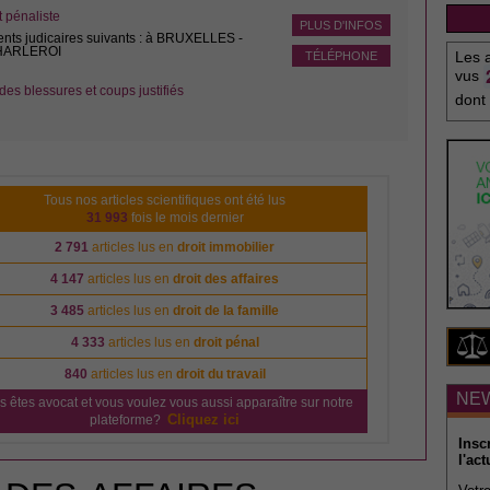
pénaliste
PLUS D'INFOS
ents judicaires suivants : à BRUXELLES -
CHARLEROI
Les a
TÉLÉPHONE
vus
des blessures et coups justifiés
dont
Tous nos articles scientifiques ont été lus
31 993
fois le mois dernier
2 791
articles lus en
droit immobilier
4 147
articles lus en
droit des affaires
3 485
articles lus en
droit de la famille
4 333
articles lus en
droit pénal
840
articles lus en
droit du travail
NE
s êtes avocat et vous voulez vous aussi apparaître sur notre
Cliquez ici
plateforme?
Insc
l'act