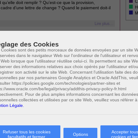
C
 qu’elle doit remplir ? Qu’est-ce que la provision,
H
 cadre d’une lettre de change ? Quand le paiement doit-il
M
Lire plus...
DES AFFAIRES - DROIT COMMERCIAL
glage des Cookies
Les principaux contrats de distribution en droit
belge
ormation
 Cookies sont des petits morceaux de données envoyées par un site W
Les contrats en ligne
servées dans le navigateur Web sur l'ordinateur de l'utilisateur et ren
s le
 Web lorsque que l'utilisateur réutilise celui-ci. Ils permettent au site W
server des informations relatives aux choix opérés par l'utilisateur et/o
egistrer son activité sur le site Web. Concernant l'utilisation faite des 
sonnelles par nos partenaires Google Analytics et Oracle AddThis, veuil
sulter https://policies.google.com/technologies/partner-sites et
ps://www.oracle.com/be/legal/privacy/addthis-privacy-policy-fr.html
VIDÉOS
pectivement. Pour de plus amples informations concernant les donnée
sonnelles collectées et utilisées par ce site Web, veuillez vous référer à
tion Légale.
NOS DERNIÈRES VIDÉOS
Le rachat du fonds de commerce
Le commercant et les actes de
commerce
Refuser tous les cookies
Accepter tous
Options
facultatifs et fermer
cookies et fe