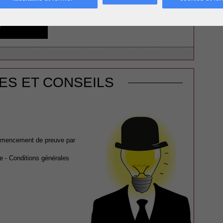
Le fonds de commerce
ES ET CONSEILS
ommencement de preuve par
e - Conditions générales