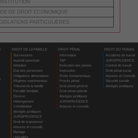
NSTITUTION
DE DE DROIT ECONOMIQUE
GISLATIONS PARTICULIERES
S
DROIT DE LA FAMILLE
DROIT PÉNAL
DROIT DU TRAVAIL
Successions
Information
Accidents de travail
Autorité parentale
TAP
JURISPRUDENCE
Adoption
Exécution des peines
Contrat de travail
Etat des personnes
Instruction
Droit pénal social
Obligations alimentaires
Droits fondamentaux
Astuces et Conseils
r
Régimes matrimoniaux
Procès pénal
Sécurité sociale
Tribunal de la famille
Droit pénal général
Abrégés juridiques
Fiscalité familiale
Droit pénal spécial
Divorce
Abrégés juridiques
Hébergement
JURISPRUDENCE
s
Cohabitation
Astuces et conseils
Abrégés juridiques
JURISPRUDENCE
Droit de la jeunesse
Astuces et conseils
Mariage
Libéralités