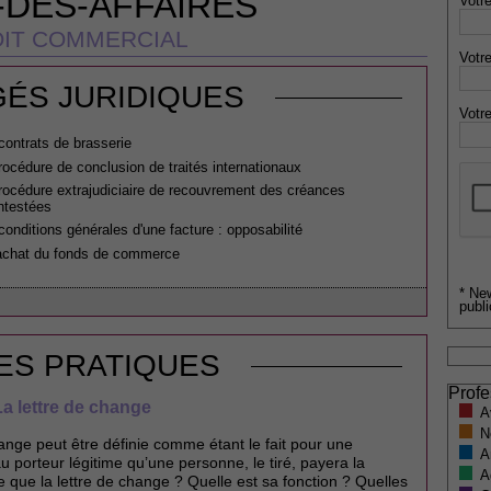
-DES-AFFAIRES
Votre
IT COMMERCIAL
Votre
ÉS JURIDIQUES
Votre
contrats de brasserie
rocédure de conclusion de traités internationaux
rocédure extrajudiciaire de recouvrement des créances
ntestées
conditions générales d'une facture : opposabilité
achat du fonds de commerce
* Ne
publi
ES PRATIQUES
Profe
La lettre de change
A
N
ange peut être définie comme étant le fait pour une
A
u porteur légitime qu’une personne, le tiré, payera la
A
que la lettre de change ? Quelle est sa fonction ? Quelles