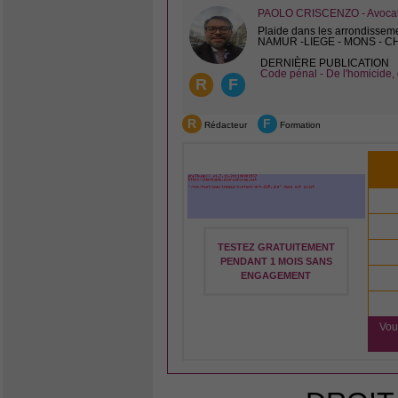
PAOLO CRISCENZO - Avocat 
Plaide dans les arrondissem
NAMUR -LIEGE - MONS - 
DERNIÈRE PUBLICATION
Code pénal - De l'homicide, 
R
F
R
F
Rédacteur
Formation
TESTEZ GRATUITEMENT
PENDANT 1 MOIS SANS
ENGAGEMENT
Vou