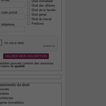
 e-mail :
Droit immobilier
Droit des affaires
Droit de la famille
 code postal :
Droit pénal
Droit du travail
Petitions
 téléphone :
wsletter pouvant contenir des annonces
citaires de
qualité
ssionnels du droit
vocats
otaires
rchitectes
gents immobiliers