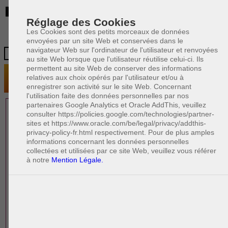
BE
Réglage des Cookies
Les Cookies sont des petits morceaux de données
envoyées par un site Web et conservées dans le
navigateur Web sur l'ordinateur de l'utilisateur et renvoyées
au site Web lorsque que l'utilisateur réutilise celui-ci. Ils
permettent au site Web de conserver des informations
relatives aux choix opérés par l'utilisateur et/ou à
enregistrer son activité sur le site Web. Concernant
l'utilisation faite des données personnelles par nos
partenaires Google Analytics et Oracle AddThis, veuillez
1 AVOCAT(S)
consulter https://policies.google.com/technologies/partner-
sites et https://www.oracle.com/be/legal/privacy/addthis-
EXPÉRIMENTÉ(S)
privacy-policy-fr.html respectivement. Pour de plus amples
EN DROIT DU TRAVAIL
informations concernant les données personnelles
collectées et utilisées par ce site Web, veuillez vous référer
à notre
Mention Légale.
PAOLO CRISCENZO
Avocat pénaliste
Plaide dans les arrondissements judicaires
suivants : à BRUXELLES - NAMUR -LIEGE
- MONS - CHARLEROI
DERNIÈRE PUBLICATION
Code pénal - De l'homicide, des blessures
R
F
et coups justifiés
R
F