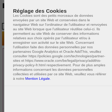
BE
Réglage des Cookies
Les Cookies sont des petits morceaux de données
envoyées par un site Web et conservées dans le
navigateur Web sur l'ordinateur de l'utilisateur et renvoyées
au site Web lorsque que l'utilisateur réutilise celui-ci. Ils
permettent au site Web de conserver des informations
relatives aux choix opérés par l'utilisateur et/ou à
enregistrer son activité sur le site Web. Concernant
l'utilisation faite des données personnelles par nos
partenaires Google Analytics et Oracle AddThis, veuillez
1 AVOCAT(S)
consulter https://policies.google.com/technologies/partner-
sites et https://www.oracle.com/be/legal/privacy/addthis-
EXPÉRIMENTÉ(S)
privacy-policy-fr.html respectivement. Pour de plus amples
EN DROIT IMMOBILIER
informations concernant les données personnelles
collectées et utilisées par ce site Web, veuillez vous référer
à notre
Mention Légale.
PAOLO CRISCENZO
Avocat pénaliste
Plaide dans les arrondissements judicaires
suivants : à BRUXELLES - NAMUR -LIEGE
- MONS - CHARLEROI
DERNIÈRE PUBLICATION
Code pénal - De l'homicide, des blessures
R
F
et coups justifiés
R
F