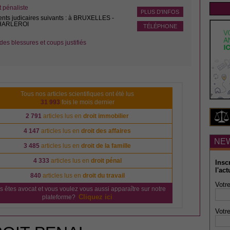
pénaliste
PLUS D'INFOS
ents judicaires suivants : à BRUXELLES -
CHARLEROI
TÉLÉPHONE
des blessures et coups justifiés
Tous nos articles scientifiques ont été lus
31 993
fois le mois dernier
2 791
articles lus en
droit immobilier
4 147
articles lus en
droit des affaires
NE
3 485
articles lus en
droit de la famille
4 333
articles lus en
droit pénal
Insc
l'act
840
articles lus en
droit du travail
Votre
s êtes avocat et vous voulez vous aussi apparaître sur notre
Cliquez ici
plateforme?
Votre