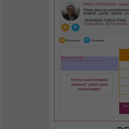
PAOLO CRISCENZO - Avocat 
Plaide dans les arrondissem
NAMUR -LIEGE - MONS - 
DERNIÈRE PUBLICATION
Code pénal - De l'homicide, 
R
F
R
F
Rédacteur
Formation
TESTEZ GRATUITEMENT
PENDANT 1 MOIS SANS
ENGAGEMENT
Vou