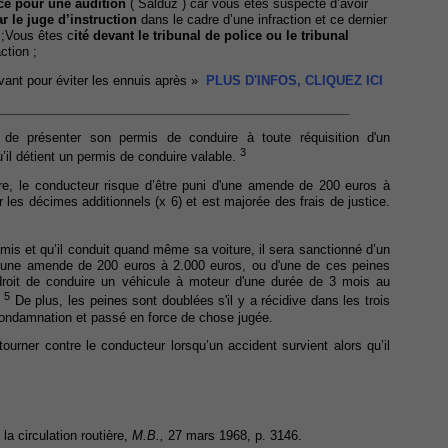
ce pour u
ne
audition
( Salduz ) car vous êtes suspecté d’avoir
r le juge d’instruction
dans le cadre d’une infraction et ce dernier
 ;Vous êtes c
ité devant le tribunal de police ou le tribunal
action ;
avant pour éviter les ennuis après »
PLUS D'INFOS, CLIQUEZ ICI
__________________________________________________
 de présenter son permis de conduire à toute réquisition d'un
3
qu’il détient un permis de conduire valable.
e, le conducteur risque d’être puni d'une amende de 200 euros à
 les décimes additionnels (x 6) et est majorée des frais de justice.
ermis et qu’il conduit quand même sa voiture, il sera sanctionné d’un
'une amende de 200 euros à 2.000 euros, ou d'une de ces peines
roit de conduire un véhicule à moteur d'une durée de 3 mois au
5
.
De plus, les peines sont doublées s'il y a récidive dans les trois
 condamnation et passé en force de chose jugée.
urner contre le conducteur lorsqu’un accident survient alors qu’il
la circulation routière,
M.B.,
27 mars 1968, p. 3146.