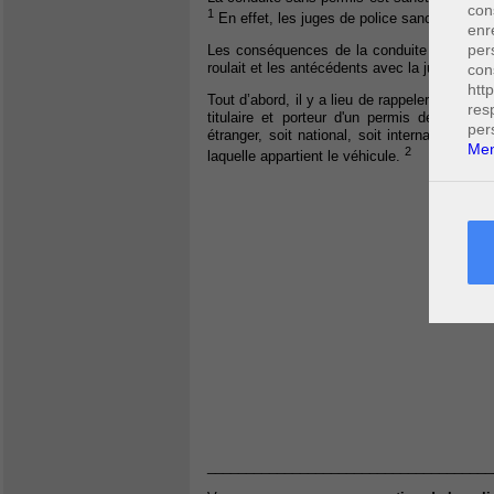
con
1
En effet, les juges de police sanctionnent l
enr
per
Les conséquences de la conduite sans permi
roulait et les antécédents avec la justice de c
con
htt
Tout d’abord, il y a lieu de rappeler que nul 
res
titulaire et porteur d'un permis de condui
per
étranger, soit national, soit international. 
Men
2
laquelle appartient le véhicule.
_____________________________________