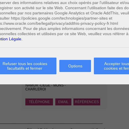
server des informations relatives aux choix opérés par l'utilisateur et/o
ourdement cette infraction.
egistrer son activité sur le site Web. Concernant l'utilisation faite des 
sonnelles par nos partenaires Google Analytics et Oracle AddThis, veuil
s dépendent des circonstances dans lesquelles l’individu en tort
elui-ci.
sulter https://policies.google.com/technologies/partner-sites et
ps://www.oracle.com/be/legal/privacy/addthis-privacy-policy-fr.html
ne peut conduire, sur la voie publique, un véhicule à moteur s'il n'est
pectivement. Pour de plus amples informations concernant les donnée
re régulièrement délivré en Belgique, ou d'un permis de conduire
sonnelles collectées et utilisées par ce site Web, veuillez vous référer à
En outre, le permis de conduire doit être valable pour la catégorie à
tion Légale.
Paolo CRISCENZO
Refuser tous les cookies
Accepter tous
Options
Avocat pénaliste
facultatifs et fermer
cookies et fe
Plaide dans les
R
F
arrondissements judicaires
suivants : à BRUXELLES -
NAMUR -LIEGE - MONS -
CHARLEROI
TÉLÉPHONE
EMAIL
RÉFÉRENCES
___________________________________________________