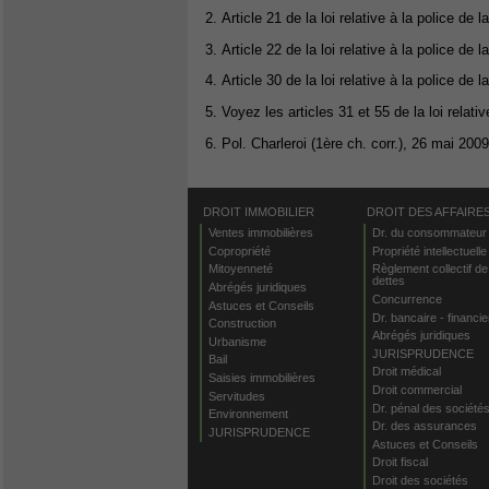
2. Article 21 de la loi relative à la police de la
3. Article 22 de la loi relative à la police de la
4. Article 30 de la loi relative à la police de la
5. Voyez les articles 31 et 55 de la loi relativ
6. Pol. Charleroi (1ère ch. corr.), 26 mai 200
DROIT IMMOBILIER
DROIT DES AFFAIRE
Ventes immobilières
Dr. du consommateur
Copropriété
Propriété intellectuelle
Mitoyenneté
Règlement collectif de
dettes
Abrégés juridiques
Concurrence
Astuces et Conseils
Dr. bancaire - financie
Construction
Abrégés juridiques
Urbanisme
JURISPRUDENCE
Bail
Droit médical
Saisies immobilières
Droit commercial
Servitudes
Dr. pénal des société
Environnement
Dr. des assurances
JURISPRUDENCE
Astuces et Conseils
Droit fiscal
Droit des sociétés