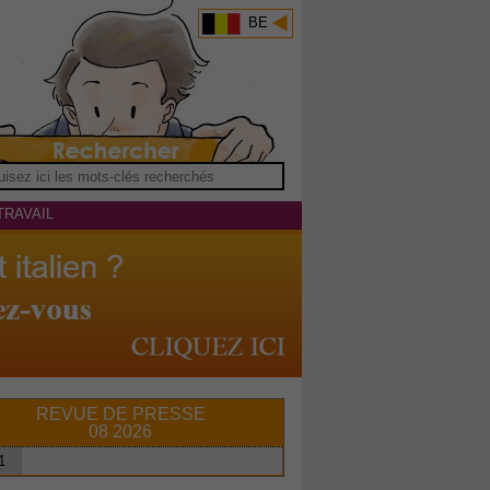
BE
TRAVAIL
REVUE DE PRESSE
08 2026
1