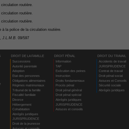
 circulation routière.
 circulation routière.
 circulation routière.
e à la police de la circulation routière.
9,
J.L.M.B.
09/597
S
DROIT DE LA FAMILLE
DROIT PÉNAL
DROIT DU TRAVAIL
Successions
Information
Accidents de travail
Autorité parentale
TAP
JURISPRUDENCE
Adoption
Exécution des peines
Contrat de travail
Etat des personnes
Instruction
Droit pénal social
Obligations alimentaires
Droits fondamentaux
Astuces et Conseils
r
Régimes matrimoniaux
Procès pénal
Sécurité sociale
Tribunal de la famille
Droit pénal général
Abrégés juridiques
Fiscalité familiale
Droit pénal spécial
Divorce
Abrégés juridiques
Hébergement
JURISPRUDENCE
s
Cohabitation
Astuces et conseils
Abrégés juridiques
JURISPRUDENCE
Droit de la jeunesse
Astuces et conseils