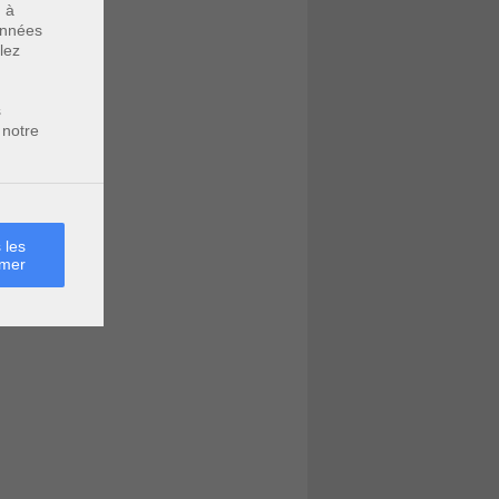
u à
données
lez
s
 notre
 les
rmer