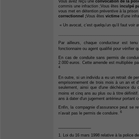
Vous avez reçu une
convocation de la poli
commis une infraction ;Vous êtes
inculpé pa
vous met en détention préventive à la prison
correctionnel ;
Vous êtes
victime
d’une infr
« Un avocat, c’est quelqu’un qu’il faut voir 
_____________________________________
Par ailleurs, chaque conducteur est tenu
fonctionnaire ou agent qualifié pour vérifier 
En cas de conduite sans permis de conduir
2.000 euros. Cette amende est multipliée par
4
En outre, si un individu a eu un retrait de p
emprisonnement de trois mois à un an et d
seulement, ainsi que d'une déchéance du d
moins et cinq ans au plus ou à titre définitif
ans à dater d'un jugement antérieur portant
Enfin, la compagnie d’assurance peut se reto
6
n’avait pas le permis de conduire.
_______________
1. Loi du 16 mars 1998 relative à la police de 