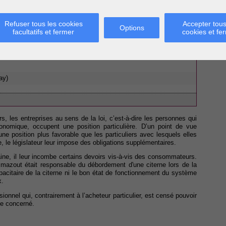
ntaires à charge des professionnels au regard de législation sur
Refuser tous les cookies
Accepter tous
Options
facultatifs et fermer
cookies et fe
 de distribution), les professionnels successifs sont-ils
rd de l'acheteur final, et ce quant bien même il y aurait des
s ?
ay)
 les entreprises au sens de la loi, c’est-à-dire les personnes qui
nomique, occupent une position particulière. D’un point de vue
e position plus favorable que les particuliers avec lesquels elles
re, le législateur leur impose des obligations supplémentaires.
ine, il leur incombe certains devoirs vis-à-vis des consommateurs.
e mazout était responsable du débordement d'une citerne lors de la
capacitaire de la citerne ni le bon état de fonctionnement du système
x.
ionnel qui, contrairement à l’acheteur particulier, est censé pouvoir
me concerné.