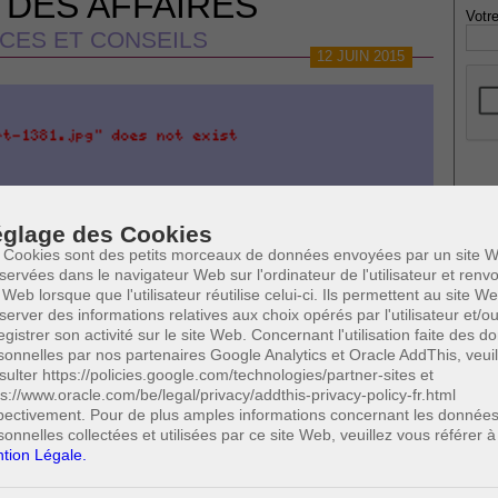
 DES AFFAIRES
Votre
CES ET CONSEILS
12 JUIN 2015
* Ne
publi
glage des Cookies
 Cookies sont des petits morceaux de données envoyées par un site W
servées dans le navigateur Web sur l'ordinateur de l'utilisateur et ren
IGATIONS SUPPLÉMENTAIRES À CHARGE
 Web lorsque que l'utilisateur réutilise celui-ci. Ils permettent au site W
Profe
AU REGARD DE LÉGISLATION SUR LA
server des informations relatives aux choix opérés par l'utilisateur et/o
A
N DES CONSOMMATEURS ?
egistrer son activité sur le site Web. Concernant l'utilisation faite des 
N
sonnelles par nos partenaires Google Analytics et Oracle AddThis, veuil
A
sulter https://policies.google.com/technologies/partner-sites et
A
ps://www.oracle.com/be/legal/privacy/addthis-privacy-policy-fr.html
0
C
Cette page a été vue
fois
pectivement. Pour de plus amples informations concernant les donnée
H
0
dont
le mois dernier.
sonnelles collectées et utilisées par ce site Web, veuillez vous référer à
M
tion Légale.
 SUSCEPTIBLES DE VOUS INTERESSER: