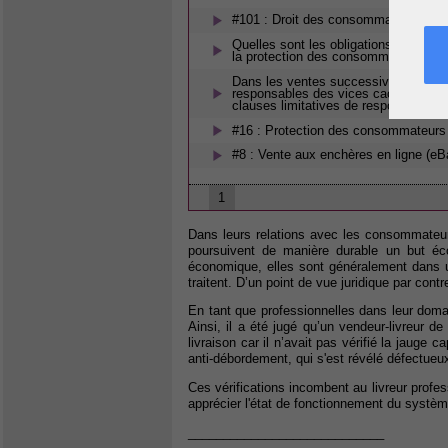
#101 : Droit des consommateurs
Quelles sont les obligations suppléme
la protection des consommateurs ?
Dans les ventes successives ( Chaînes
responsables des vices cachés à l'éga
clauses limitatives de responsabilité
#16 : Protection des consommateurs
#8 : Vente aux enchères en ligne (eB
1
Dans leurs relations avec les consommateurs,
poursuivent de manière durable un but éco
économique, elles sont généralement dans un
traitent. D’un point de vue juridique par cont
En tant que professionnelles dans leur doma
Ainsi, il a été jugé qu’un vendeur-livreur d
livraison car il n’avait pas vérifié la jauge 
anti-débordement, qui s'est révélé défectueu
Ces vérifications incombent au livreur profess
apprécier l'état de fonctionnement du systè
____________________________