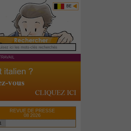
BE
TRAVAIL
REVUE DE PRESSE
08 2026
1