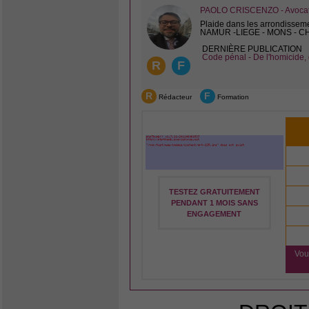
PAOLO CRISCENZO - Avocat 
Plaide dans les arrondissem
NAMUR -LIEGE - MONS - 
DERNIÈRE PUBLICATION
Code pénal - De l'homicide, 
R
F
R
F
Rédacteur
Formation
TESTEZ GRATUITEMENT
PENDANT 1 MOIS SANS
ENGAGEMENT
Vou