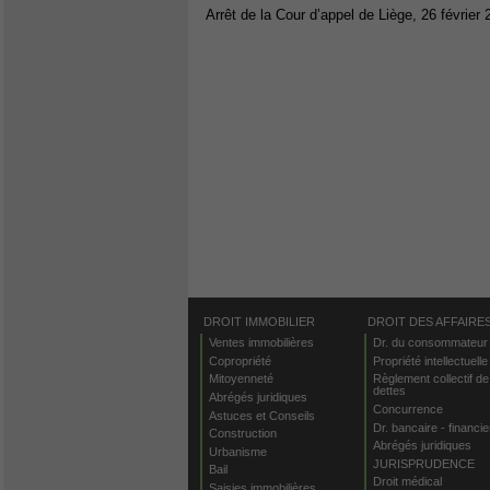
Arrêt de la Cour d’appel de Liège, 26 février
DROIT IMMOBILIER
DROIT DES AFFAIRE
Ventes immobilières
Dr. du consommateur
Copropriété
Propriété intellectuelle
Mitoyenneté
Règlement collectif de
dettes
Abrégés juridiques
Concurrence
Astuces et Conseils
Dr. bancaire - financie
Construction
Abrégés juridiques
Urbanisme
JURISPRUDENCE
Bail
Droit médical
Saisies immobilières