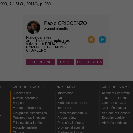
 2009,
J.L.M.B
., 2011/6, p. 280
Paolo CRISCENZO
Avocat pénaliste
Plaide dans les
R
F
arrondissements judicaires
suivants : à BRUXELLES -
NAMUR -LIEGE - MONS -
CHARLEROI
TÉLÉPHONE
EMAIL
RÉFÉRENCES
S
DROIT DE LA FAMILLE
DROIT PÉNAL
DROIT DU TRAVAIL
Successions
Information
Accidents de travail
Autorité parentale
TAP
JURISPRUDENCE
Adoption
Exécution des peines
Contrat de travail
Etat des personnes
Instruction
Droit pénal social
Obligations alimentaires
Droits fondamentaux
Astuces et Conseils
r
Régimes matrimoniaux
Procès pénal
Sécurité sociale
Tribunal de la famille
Droit pénal général
Abrégés juridiques
Fiscalité familiale
Droit pénal spécial
Divorce
Abrégés juridiques