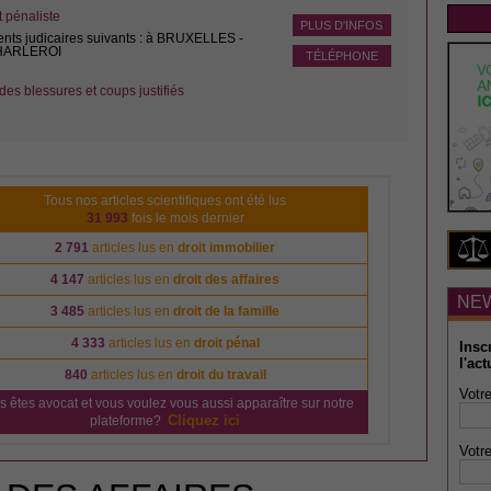
pénaliste
PLUS D'INFOS
ents judicaires suivants : à BRUXELLES -
CHARLEROI
TÉLÉPHONE
des blessures et coups justifiés
Tous nos articles scientifiques ont été lus
31 993
fois le mois dernier
2 791
articles lus en
droit immobilier
4 147
articles lus en
droit des affaires
NE
3 485
articles lus en
droit de la famille
4 333
articles lus en
droit pénal
Insc
l'act
840
articles lus en
droit du travail
Votre
s êtes avocat et vous voulez vous aussi apparaître sur notre
Cliquez ici
plateforme?
Votre