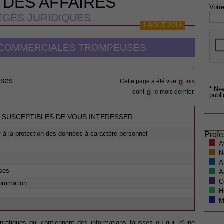
 DES AFFAIRES
Votre
GÉS JURIDIQUES
1 AOUT 2016
 COMMERCIALES TROMPEUSES
uses
0
Cette page a été vue
fois
* Ne
0
dont
le mois dernier.
publi
 SUSCEPTIBLES DE VOUS INTERESSER:
 à la protection des données à caractère personnel
Profe
A
N
e
A
uses
A
C
nsommation
H
M
atiques qui contiennent des informations fausses ou qui, d’une