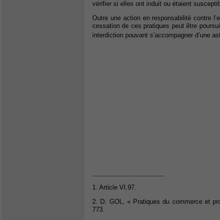
vérifier si elles ont induit ou étaient susce
Outre une action en responsabilité contre l’
cessation de ces pratiques peut être poursu
interdiction pouvant s’accompagner d’une ast
_____________________
1. Article VI.97.
2. D. GOL, « Pratiques du commerce et pro
773.