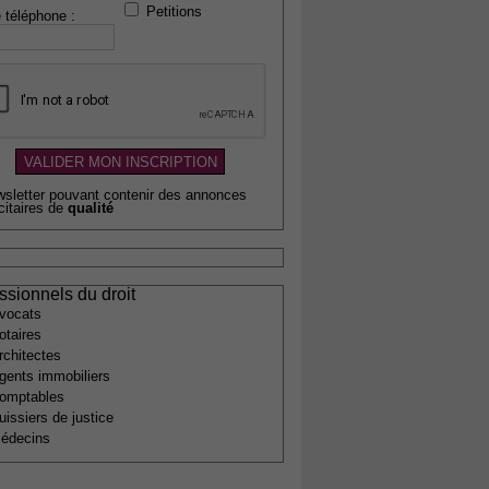
Petitions
 téléphone :
wsletter pouvant contenir des annonces
citaires de
qualité
ssionnels du droit
vocats
otaires
rchitectes
gents immobiliers
omptables
uissiers de justice
édecins