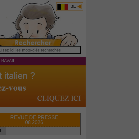
BE
TRAVAIL
REVUE DE PRESSE
08 2026
1