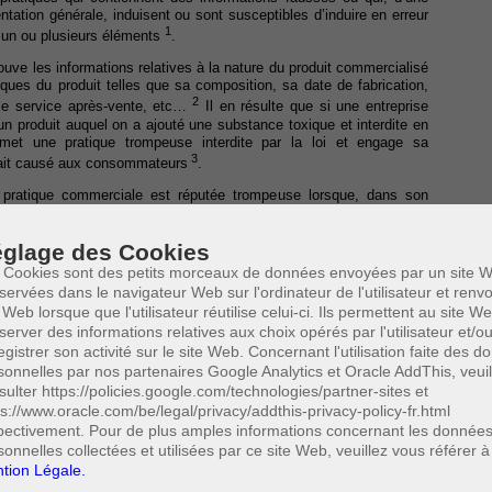
ation générale, induisent ou sont susceptibles d’induire en erreur
1
un ou plusieurs éléments
.
rouve les informations relatives à la nature du produit commercialisé
tiques du produit telles que sa composition, sa date de fabrication,
2
 le service après-vente, etc…
Il en résulte que si une entreprise
un produit auquel on a ajouté une substance toxique et interdite en
mmet une pratique trompeuse interdite par la loi et engage sa
3
serait causé aux consommateurs
.
e pratique commerciale est réputée trompeuse lorsque, dans son
ses caractéristiques et des circonstances, elle amène ou est
en à prendre une décision commerciale qu'il n'aurait pas prise
glage des Cookies
 Cookies sont des petits morceaux de données envoyées par un site W
 produit, y compris la publicité comparative, créant une confusion
servées dans le navigateur Web sur l'ordinateur de l'utilisateur et ren
l ou autre signe distinctif d'un concurrent ;
 Web lorsque que l'utilisateur réutilise celui-ci. Ils permettent au site W
gements contenus dans un code de conduite par lequel elle s'est
server des informations relatives aux choix opérés par l'utilisateur et/o
egistrer son activité sur le site Web. Concernant l'utilisation faite des 
sonnelles par nos partenaires Google Analytics et Oracle AddThis, veuil
rations d'intention, mais sont fermes et vérifiables, et
sulter https://policies.google.com/technologies/partner-sites et
4
ps://www.oracle.com/be/legal/privacy/addthis-privacy-policy-fr.html
que commerciale, indique qu'elle est liée par le code
.
pectivement. Pour de plus amples informations concernant les donnée
 de droit économique condamne les omissions trompeuses. Une
sonnelles collectées et utilisées par ce site Web, veuillez vous référer à
formation essentielle dont le consommateur a besoin pour prendre
tion Légale.
fournir une information substantielle de manière peu claire, ambiguë