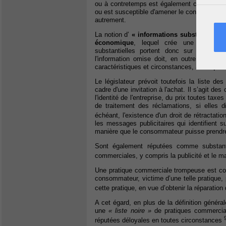
ou à contretemps est également constitutif
ou est susceptible d'amener le consommateur
autrement.
La notion d’
« informations substantielles
économique
, lequel crée une obligatio
substantielles portent donc sur les carac
l'information omise doit, en outre, être a
caractéristiques et circonstances, ainsi que
Le législateur prévoit toutefois la liste d
cadre d'une invitation à l'achat. Il s’agit de
l'identité de l'entreprise, du prix toutes tax
de traitement des réclamations, si elles di
échéant, l'existence d'un droit de rétractatio
les messages publicitaires qui identifient s
manière que le consommateur puisse prendre
Sont également réputées comme substantie
commerciales, y compris la publicité et le m
Une pratique commerciale trompeuse est con
consommateur, victime d’une telle pratique, p
cette pratique, en vue d’obtenir la réparation 
A cet égard, en plus de la définition génér
une
« liste noire »
de pratiques commercia
réputées déloyales en toutes circonstances