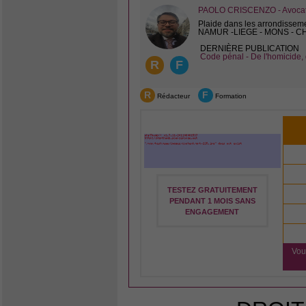
PAOLO CRISCENZO - Avocat 
Plaide dans les arrondissem
NAMUR -LIEGE - MONS - 
DERNIÈRE PUBLICATION
Code pénal - De l'homicide, 
R
F
R
F
Rédacteur
Formation
TESTEZ GRATUITEMENT
PENDANT 1 MOIS SANS
ENGAGEMENT
Vou