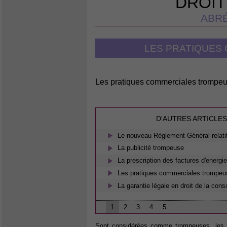
DROIT
ABRÉ
LES PRATIQUES
Les pratiques commerciales trompe
D'AUTRES ARTICLES
Le nouveau Règlement Général relatif
La publicité trompeuse
La prescription des factures d'energi
Les pratiques commerciales trompe
La garantie légale en droit de la co
1
2
3
4
5
Sont considérées comme trompeuses, les pr