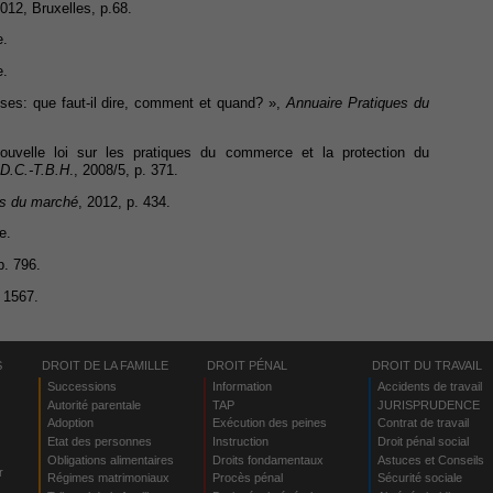
2012, Bruxelles, p.68.
e.
e.
s: que faut-il dire, comment et quand? »,
Annuaire Pratiques du
uvelle loi sur les pratiques du commerce et la protection du
D.C.-T.B.H
., 2008/5, p. 371.
es du marché
, 2012, p. 434.
e.
p. 796.
. 1567.
S
DROIT DE LA FAMILLE
DROIT PÉNAL
DROIT DU TRAVAIL
Successions
Information
Accidents de travail
Autorité parentale
TAP
JURISPRUDENCE
Adoption
Exécution des peines
Contrat de travail
Etat des personnes
Instruction
Droit pénal social
Obligations alimentaires
Droits fondamentaux
Astuces et Conseils
r
Régimes matrimoniaux
Procès pénal
Sécurité sociale