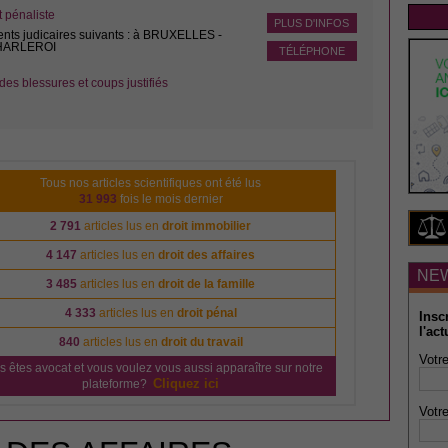
pénaliste
PLUS D'INFOS
ents judicaires suivants : à BRUXELLES -
CHARLEROI
TÉLÉPHONE
des blessures et coups justifiés
Tous nos articles scientifiques ont été lus
31 993
fois le mois dernier
2 791
articles lus en
droit immobilier
4 147
articles lus en
droit des affaires
NE
3 485
articles lus en
droit de la famille
4 333
articles lus en
droit pénal
Insc
l'act
840
articles lus en
droit du travail
Votre
s êtes avocat et vous voulez vous aussi apparaître sur notre
Cliquez ici
plateforme?
Votre