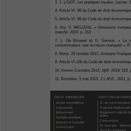
3. J. LIGOT,
Les pratiques loyales
, Larcier, 
4. Article VI. 98 du Code de droit économiqu
5. Article VI. 99 du Code de droit économiqu
6. Voy. V. WELLENS, « Omissions trompeuse
marché
, 2010, p. 314.
7. L. De Brouwer et G. Sorreux, « La no
consommateur: une occasion manquée »,
R.
8. Mons, 29 octobre 2012,
Annuaire Pratiqu
9. Article VI.100 du Code de droit économiqu
10. Anvers 3 octobre 2013,
NjW
, 2014/ 310, 
11. Bruxelles, 5 mai 2010,
J.L.M.B
., 2011, p
DROIT IMMOBILIER
DROIT DES AFFAIRE
Ventes immobilières
Dr. du consommateur
Copropriété
Propriété intellectuelle
Mitoyenneté
Règlement collectif de
dettes
Abrégés juridiques
Concurrence
Astuces et Conseils
Dr. bancaire - financie
Construction
Abrégés juridiques