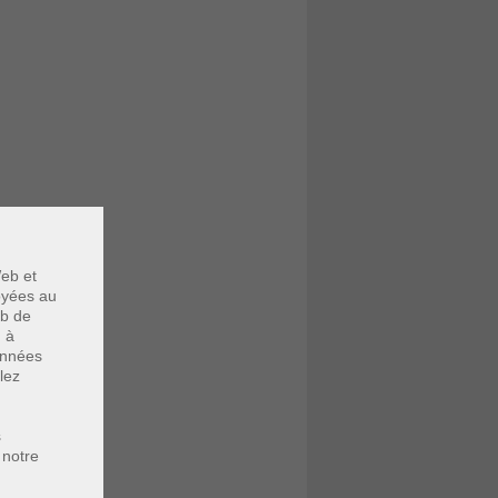
eb et
voyées au
eb de
u à
données
lez
s
 notre