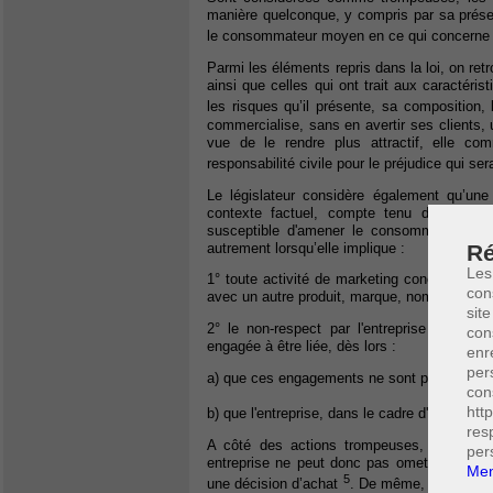
manière quelconque, y compris par sa présent
le consommateur moyen en ce qui concerne 
Parmi les éléments repris dans la loi, on ret
ainsi que celles qui ont trait aux caractéris
les risques qu’il présente, sa composition,
commercialise, sans en avertir ses clients, 
vue de le rendre plus attractif, elle co
responsabilité civile pour le préjudice qui 
Le législateur considère également qu’un
contexte factuel, compte tenu de toutes 
susceptible d'amener le consommateur moy
Ré
autrement lorsqu’elle implique :
Les
1° toute activité de marketing concernant un
con
avec un autre produit, marque, nom commercia
site
2° le non-respect par l'entreprise d'enga
con
engagée à être liée, dès lors :
enr
per
a) que ces engagements ne sont pas des décla
con
htt
b) que l'entreprise, dans le cadre d'une prati
res
A côté des actions trompeuses, le Code
per
entreprise ne peut donc pas omettre une in
Men
5
une décision d’achat
. De même, le fait de 