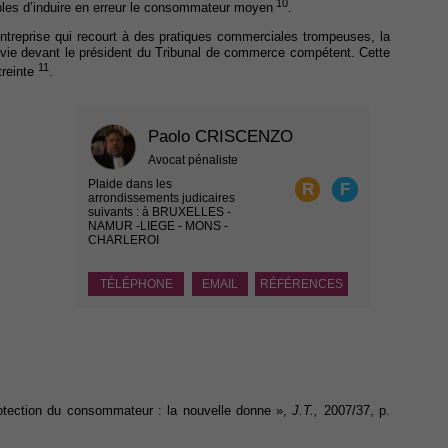
10
ptibles d’induire en erreur le consommateur moyen
.
entreprise qui recourt à des pratiques commerciales trompeuses, la
ivie devant le président du Tribunal de commerce compétent. Cette
11
reinte
.
Paolo CRISCENZO
Avocat pénaliste
Plaide dans les
R
F
arrondissements judicaires
suivants : à BRUXELLES -
NAMUR -LIEGE - MONS -
CHARLEROI
TÉLÉPHONE
EMAIL
RÉFÉRENCES
tection du consommateur : la nouvelle donne »,
J.T.,
2007/37, p.