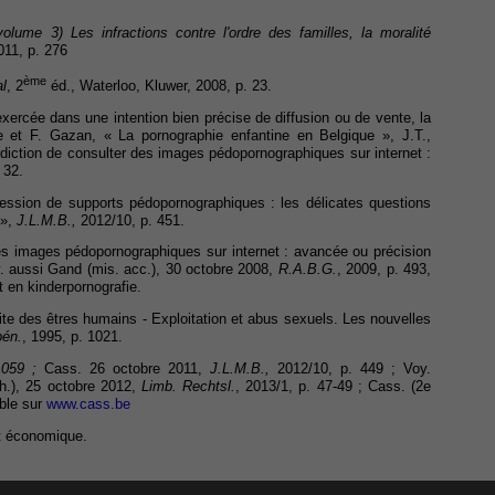
volume 3) Les infractions contre l'ordre des familles, la moralité
2011, p. 276
ème
al
, 2
éd., Waterloo, Kluwer, 2008, p. 23.
exercée dans une intention bien précise de diffusion ou de vente, la
ne et F. Gazan, « La pornographie enfantine en Belgique », J.T.,
erdiction de consulter des images pédopornographiques sur internet :
 32.
ession de supports pédopornographiques : les délicates questions
 »,
J.L.M.B.,
2012/10, p. 451.
 des images pédopornographiques sur internet : avancée ou précision
y. aussi Gand (mis. acc.), 30 octobre 2008,
R.A.B.G.
, 2009, p. 493,
t en kinderpornografie.
te des êtres humains - Exploitation et abus sexuels. Les nouvelles
pén.
, 1995, p. 1021.
1059 ;
Cass. 26 octobre 2011,
J.L.M.B.,
2012/10, p. 449 ; Voy.
h.), 25 octobre 2012,
Limb. Rechtsl.
, 2013/1, p. 47-49 ; Cass. (2e
ible sur
www.cass.be
it économique.