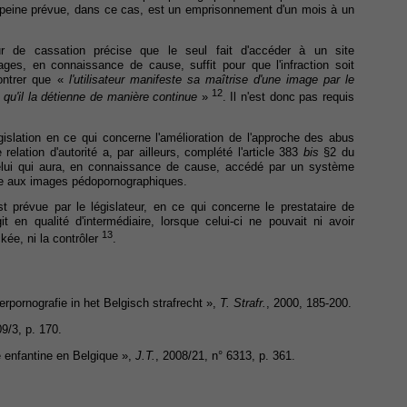
eine prévue, dans ce cas, est un emprisonnement d'un mois à un
r de cassation précise que le seul fait d'accéder à un site
ges, en connaissance de cause, suffit pour que l'infraction soit
montrer que «
l'utilisateur manifeste sa maîtrise d'une image par le
12
i qu'il la détienne de manière continue
»
. Il n'est donc pas requis
islation en ce qui concerne l'amélioration de l'approche des abus
elation d'autorité a, par ailleurs, complété l'article 383
bis
§2 du
lui qui aura, en connaissance de cause, accédé par un système
ue aux images pédopornographiques.
t prévue par le législateur, en ce qui concerne le prestataire de
t en qualité d'intermédiaire, lorsque celui-ci ne pouvait ni avoir
13
kée, ni la contrôler
.
pornografie in het Belgisch strafrecht »,
T. Strafr.
, 2000, 185-200.
09/3, p. 170.
e enfantine en Belgique »,
J.T.
, 2008/21, n° 6313, p. 361.