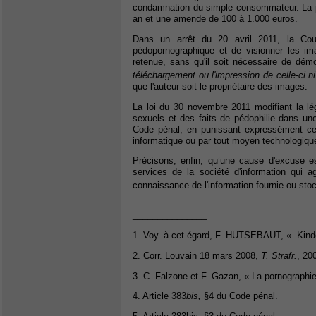
condamnation du simple consommateur. La p
an et une amende de 100 à 1.000 euros.
Dans un arrêt du 20 avril 2011, la Cou
pédopornographique et de visionner les ima
retenue, sans qu'il soit nécessaire de dé
téléchargement ou l'impression de celle-ci n
que l'auteur soit le propriétaire des images.
La loi du 30 novembre 2011 modifiant la lég
sexuels et des faits de pédophilie dans une r
Code pénal, en punissant expressément ce
informatique ou par tout moyen technologiq
Précisons, enfin, qu’une cause d'excuse es
services de la société d'information qui agi
connaissance de l'information fournie ou stoc
_______________
1. Voy. à cet égard, F. HUTSEBAUT, « Kinder
2. Corr. Louvain 18 mars 2008,
T. Strafr.
, 20
3. C. Falzone et F. Gazan, « La pornographi
4. Article 383
bis,
§4 du Code pénal.