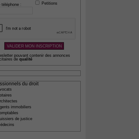
Petitions
 téléphone :
wsletter pouvant contenir des annonces
citaires de
qualité
ssionnels du droit
vocats
otaires
rchitectes
gents immobiliers
omptables
uissiers de justice
édecins