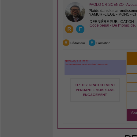
PAOLO CRISCENZO - Avocat 
Plaide dans les arrondissem
NAMUR -LIEGE - MONS - 
DERNIÈRE PUBLICATION
Code pénal - De l'homicide, 
R
F
R
F
Rédacteur
Formation
TESTEZ GRATUITEMENT
PENDANT 1 MOIS SANS
ENGAGEMENT
Vou