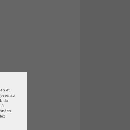
eb et
voyées au
eb de
u à
données
lez