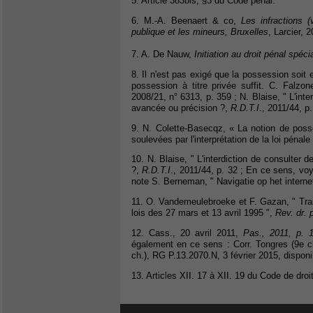
5. Article 383bis, §3 du Code pénal.
6. M.-A. Beenaert & co,
Les infractions (
publique et les mineurs, Bruxelles
, Larcier, 
7. A. De Nauw,
Initiation au droit pénal spéci
8. Il n'est pas exigé que la possession soit 
possession à titre privée suffit. C. Falzo
2008/21, n° 6313, p. 359 ; N. Blaise, " L'int
avancée ou précision ?,
R.D.T.I
., 2011/44, p.
9. N. Colette-Basecqz, « La notion de poss
soulevées par l'interprétation de la loi pénale
10. N. Blaise, " L'interdiction de consulter
?,
R.D.T.I
., 2011/44, p. 32 ; En ce sens, vo
note S. Berneman, " Navigatie op het interne
11. O. Vandemeulebroeke et F. Gazan, " Trai
lois des 27 mars et 13 avril 1995 ",
Rev. dr. 
12. Cass., 20 avril 2011,
Pas., 2011, p. 
également en ce sens : Corr. Tongres (9e c
ch.), RG P.13.2070.N, 3 février 2015, dispon
13. Articles XII. 17 à XII. 19 du Code de dro