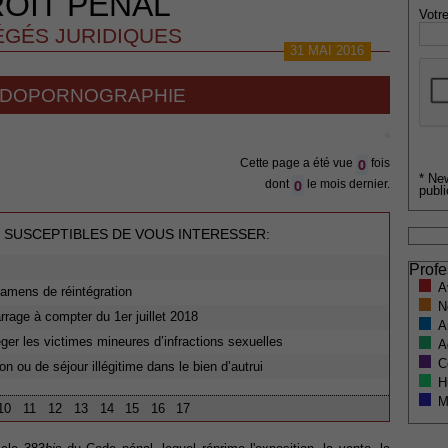
OIT PENAL
Votre
GÉS JURIDIQUES
31 MAI 2016
ÉDOPORNOGRAPHIE
0
Cette page a été vue
fois
* Ne
0
dont
le mois dernier.
publi
 SUSCEPTIBLES DE VOUS INTERESSER:
Profe
A
xamens de réintégration
N
rage à compter du 1er juillet 2018
A
ger les victimes mineures d’infractions sexuelles
A
C
on ou de séjour illégitime dans le bien d’autrui
H
M
10
11
12
13
14
15
16
17