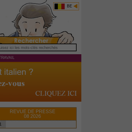
BE
TRAVAIL
REVUE DE PRESSE
08 2026
1