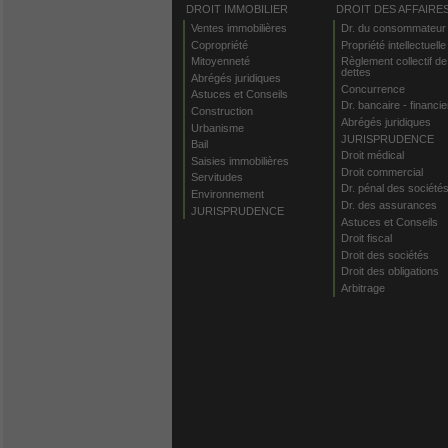
DROIT IMMOBILIER
DROIT DES AFFAIRE
Ventes immobilières
Dr. du consommateur
Copropriété
Propriété intellectuelle
Mitoyenneté
Règlement collectif de
dettes
Abrégés juridiques
Concurrence
Astuces et Conseils
Dr. bancaire - financie
Construction
Abrégés juridiques
Urbanisme
JURISPRUDENCE
Bail
Droit médical
Saisies immobilières
Droit commercial
Servitudes
Dr. pénal des société
Environnement
Dr. des assurances
JURISPRUDENCE
Astuces et Conseils
Droit fiscal
Droit des sociétés
Droit des obligations
Arbitrage