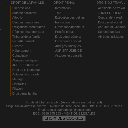
S
DROIT DE LA FAMILLE
DROIT PÉNAL
DROIT DU TRAVAIL
Successions
Information
Accidents de travail
Autorité parentale
TAP
JURISPRUDENCE
Adoption
Exécution des peines
Contrat de travail
Etat des personnes
Instruction
Droit pénal social
Obligations alimentaires
Droits fondamentaux
Astuces et Conseils
r
Régimes matrimoniaux
Procès pénal
Sécurité sociale
Tribunal de la famille
Droit pénal général
Abrégés juridiques
Fiscalité familiale
Droit pénal spécial
Divorce
Abrégés juridiques
Hébergement
JURISPRUDENCE
s
Cohabitation
Astuces et conseils
Abrégés juridiques
JURISPRUDENCE
Droit de la jeunesse
Astuces et conseils
Mariage
Libéralités
Filiation
Droit pénal familial
Droits et Libertés a.s.b.l. (Association sans but lucratif)
Siège social /adresse postale – Avenue de Tervueren, 186 – Bte 11 à 1150 Bruxelles
Email:
actualitesdroitbelge@gmail.com
BCE : 0758 745 183 -
MENTIONS LÉGALES
CHOIX DES COOKIES