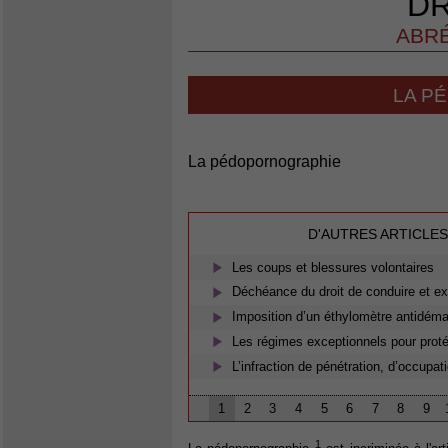
DR
ABRÉ
LA P
La pédopornographie
D'AUTRES ARTICLES
Les coups et blessures volontaires
Déchéance du droit de conduire et e
Imposition d’un éthylomètre antidémar
Les régimes exceptionnels pour proté
L’infraction de pénétration, d’occupati
1
2
3
4
5
6
7
8
9
1