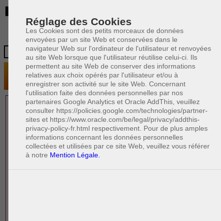
BE
Réglage des Cookies
Les Cookies sont des petits morceaux de données
envoyées par un site Web et conservées dans le
navigateur Web sur l'ordinateur de l'utilisateur et renvoyées
au site Web lorsque que l'utilisateur réutilise celui-ci. Ils
permettent au site Web de conserver des informations
relatives aux choix opérés par l'utilisateur et/ou à
enregistrer son activité sur le site Web. Concernant
l'utilisation faite des données personnelles par nos
partenaires Google Analytics et Oracle AddThis, veuillez
1 AVOCAT(S)
consulter https://policies.google.com/technologies/partner-
sites et https://www.oracle.com/be/legal/privacy/addthis-
EXPÉRIMENTÉ(S)
privacy-policy-fr.html respectivement. Pour de plus amples
EN DROIT DES AFFAIRES
informations concernant les données personnelles
collectées et utilisées par ce site Web, veuillez vous référer
à notre
Mention Légale.
PAOLO CRISCENZO
Avocat pénaliste
Plaide dans les arrondissements judicaires
suivants : à BRUXELLES - NAMUR -LIEGE
- MONS - CHARLEROI
DERNIÈRE PUBLICATION
Code pénal - De l'homicide, des blessures
R
F
et coups justifiés
R
F