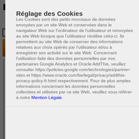
BE
Réglage des Cookies
Les Cookies sont des petits morceaux de données
envoyées par un site Web et conservées dans le
navigateur Web sur l'ordinateur de l'utilisateur et renvoyées
au site Web lorsque que l'utilisateur réutilise celui-ci. Ils
permettent au site Web de conserver des informations
relatives aux choix opérés par l'utilisateur et/ou à
enregistrer son activité sur le site Web. Concernant
l'utilisation faite des données personnelles par nos
partenaires Google Analytics et Oracle AddThis, veuillez
1 AVOCAT(S)
consulter https://policies.google.com/technologies/partner-
sites et https://www.oracle.com/be/legal/privacy/addthis-
EXPÉRIMENTÉ(S)
privacy-policy-fr.html respectivement. Pour de plus amples
EN DROIT DE LA FAMILLE
informations concernant les données personnelles
collectées et utilisées par ce site Web, veuillez vous référer
à notre
Mention Légale.
PAOLO CRISCENZO
Avocat pénaliste
Plaide dans les arrondissements judicaires
suivants : à BRUXELLES - NAMUR -LIEGE
- MONS - CHARLEROI
DERNIÈRE PUBLICATION
Code pénal - De l'homicide, des blessures
R
F
et coups justifiés
R
F