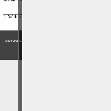
Article suivant:
La notion de corruption publique
Droits et Libertés a.s.b.l. (Association sans but lucratif)
Siège social /adresse postale – Avenue de Tervueren, 186 – Bte 11 à 1150 Bruxelles
Email:
actualitesdroitbelge@gmail.com
BCE : 0758 745 183 -
MENTIONS LÉGALES
CHOIX DES COOKIES