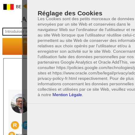
BE
Réglage des Cookies
Les Cookies sont des petits morceaux de données
envoyées par un site Web et conservées dans le
navigateur Web sur l'ordinateur de l'utilisateur et 
au site Web lorsque que l'utilisateur réutilise celui-ci
permettent au site Web de conserver des informat
relatives aux choix opérés par l'utilisateur et/ou à
enregistrer son activité sur le site Web. Concernan
l'utilisation faite des données personnelles par nos
partenaires Google Analytics et Oracle AddThis, veu
1 AVOCAT(S)
consulter https://policies.google.com/technologies/
sites et https://www.oracle.com/be/legal/privacy/add
EXPÉRIMENTÉ(S)
privacy-policy-fr.html respectivement. Pour de plu
EN DROIT PÉNAL
informations concernant les données personnelles
collectées et utilisées par ce site Web, veuillez vou
à notre
Mention Légale.
PAOLO CRISCENZO
Avocat pénaliste
Plaide dans les arrondissements judicaires
suivants : à BRUXELLES - NAMUR -LIEGE
- MONS - CHARLEROI
DERNIÈRE PUBLICATION
Code pénal - De l'homicide, des blessures
R
F
et coups justifiés
R
F