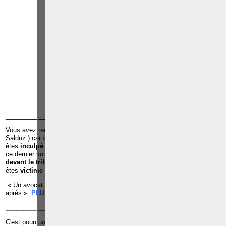
Paolo CRISCENZO
Avocat pénaliste
Plaide dans les
R
F
arrondissements judicaires
suivants : à BRUXELLES -
NAMUR -LIEGE - MONS -
CHARLEROI
TÉLÉPHONE
EMAIL
RÉFÉRENCES
______________________________________________________________
Vous avez reçu une
convocation de la police pour u
ne
audition
(
Salduz ) car vous êtes suspecté d’avoir commis une infraction ;Vous
êtes
inculpé par le juge d’instruction
dans le cadre d’une infraction et
ce dernier vous met en détention préventive à la prison ;Vous êtes c
ité
devant le tribunal de police ou le tribunal correctionnel ;
Vous
êtes
victime
d’une infraction ;
« Un avocat, c’est quelqu’un qu’il faut voir avant pour éviter les ennuis
après »
PLUS D'INFOS, CLIQUEZ ICI
______________________________________________________________
C'est pourquoi en droit belge, la corruption est avant tout un
acte