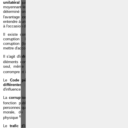
unilatéral
qui peut être le fait soit de celui qui propose un avantage
moyennant le fait pour l'autre personne d'adopter un comportement
déterminé (on parle alors de
corruption active
), soit de celui qui sollicite
2
l'avantage (
corruption passive
)
. Une personne peut en effet laisser
entendre à une autre qu'elle pourrait, moyennant récompense, l'avantager
à l'occasion d'une prise de décision dans laquelle elle intervient.
Il existe donc trois types de situations couvertes par la notion de
corruption : la corruption active, la corruption passive et le pacte de
corruption (lorsque le corrupteur et le corrompu sont parvenus à se
mettre d'accord).
Il s'agit d'
infractions distinctes
les unes des autres avec leurs propres
3
éléments constitutifs
. Par conséquent, le corrupteur pourra être puni
seul, même s'il n'a pas réussi à corrompre la personne qu'il désirait
4
corrompre et inversement
.
Le
Code pénal
distingue par ailleurs
trois types de corruptions
différentes
: la corruption publique, la corruption privée et le trafic
d'influence.
La
corruption publique
vise la corruption de personnes exerçant une
5
fonction publique
tandis que l
a corruption privée
concerne des
personnes qui ont la qualité d'administrateur ou de gérant d'une personne
morale, de mandataire ou de préposé d'une personne morale ou
6
physique
.
Le
trafic d'influence
quant à lui est une forme de corruption par