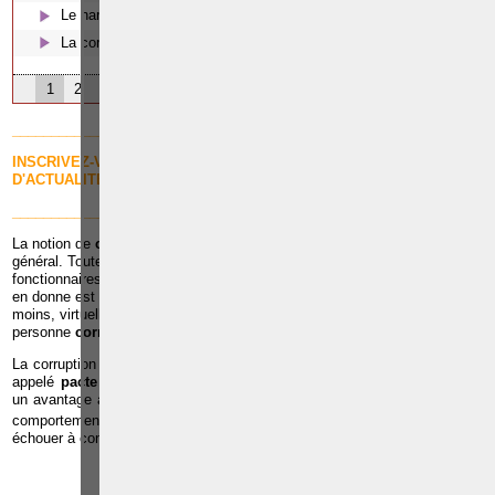
Le harcèlement moral
La corruption en droit belge
1
2
3
______________________________________________________________
INSCRIVEZ-VOUS GRATUITEMENT à LA NEWSLETTER
D'ACTUALITES DU DROIT BELGE
______________________________________________________________
La notion de
corruption
est souvent utilisée dans un sens assez
général. Toute mauvaise gestion des fonds ou des biens publics par des
fonctionnaires y est en général assimilée. La définition que le
droit pénal
en donne est cependant plus restrictive et nécessite l'existence, au
moins, virtuelle, de deux personnes : une personne
corruptrice
et une
personne
corrompue
ou corruptible.
La corruption implique, en principe, un accord entre ces deux personnes,
appelé
pacte de corruption
par lequel le corrupteur promet de procurer
un avantage au corrompu moyennant le fait pour ce dernier d'adopter un
1
comportement déterminé
. En pratique, le corrupteur peut toutefois
échouer à convaincre le corruptible.