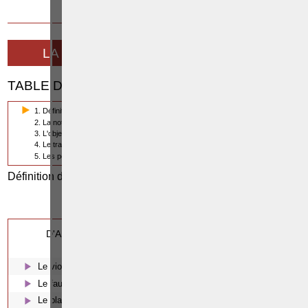
7 DÉCEMBRE 2014
LA CORRUPTION EN DROIT BELGE
TABLE DES MATIÈRES
1. Définition de la corruption et classifications
2. La notion de corruption publique
3. L'objet de la corruption publique
4. Le trafic d'influence
5. Les peines applicables à la corruption publique
Définition de la corruption et classifications
Cette page a
(1/5)
0
été vue
fois
0
dont
le mois dernier.
D'AUTRES ARTICLES SUSCEPTIBLES DE VOUS
INTERESSER:
Le viol
Le faux et l'usage de faux en écriture
Le blanchiment