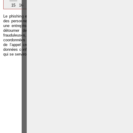
15
16
17
Le phishing est un nouveau type d’escroquerie qui consiste à contacter
des personnes par e-mails ou par téléphone en se faisant passer pour
une entreprise bien connue (typiquement une banque) dans le but de
détourner des données personnelles et confidentielles à des fins
frauduleuses, telles les données relatives aux cartes de crédit, des
coordonnées bancaires ou des mots de passe. Le destinataire du mail ou
de l’appel croit être en relation avec sa banque et communique ses
données confidentielles, alors qu’il s’adresse en réalité à des imposteurs
qui se serviront des données recueillies illégalement.
Paolo CRISCENZO
Avocat pénaliste
Plaide dans les
R
F
arrondissements judicaires
suivants : à BRUXELLES -
NAMUR -LIEGE - MONS -
CHARLEROI
TÉLÉPHONE
EMAIL
RÉFÉRENCES