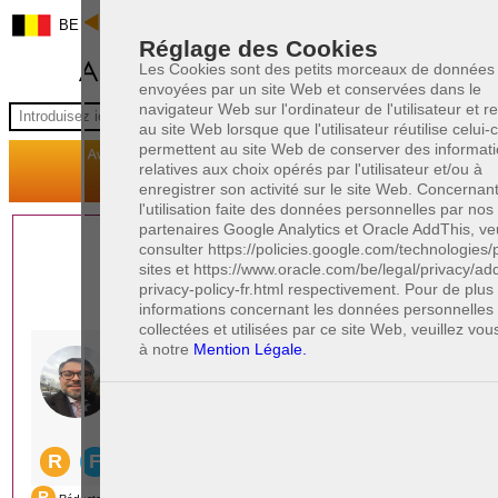
BE
Réglage des Cookies
Les Cookies sont des petits morceaux de données
envoyées par un site Web et conservées dans le
navigateur Web sur l'ordinateur de l'utilisateur et 
au site Web lorsque que l'utilisateur réutilise celui-ci
permettent au site Web de conserver des informat
relatives aux choix opérés par l'utilisateur et/ou à
enregistrer son activité sur le site Web. Concernan
l'utilisation faite des données personnelles par nos
partenaires Google Analytics et Oracle AddThis, veu
1 AVOCAT(S)
consulter https://policies.google.com/technologies/
sites et https://www.oracle.com/be/legal/privacy/add
EXPÉRIMENTÉ(S)
privacy-policy-fr.html respectivement. Pour de plu
EN DROIT PÉNAL
informations concernant les données personnelles
collectées et utilisées par ce site Web, veuillez vou
à notre
Mention Légale.
PAOLO CRISCENZO
Avocat pénaliste
Plaide dans les arrondissements judicaires
suivants : à BRUXELLES - NAMUR -LIEGE
- MONS - CHARLEROI
DERNIÈRE PUBLICATION
Code pénal - De l'homicide, des blessures
R
F
et coups justifiés
R
F