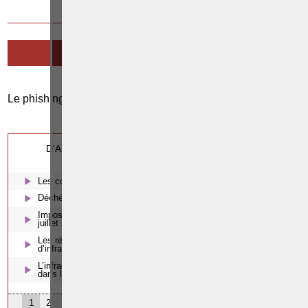
14 MAI 2014
LE PHISHING
Le phishing
0
Cette page a été vue
fois
0
dont
le mois dernier.
D'AUTRES ARTICLES SUSCEPTIBLES DE VOUS
INTERESSER:
Les coups et blessures volontaires
Déchéance du droit de conduire et examens de réintégration
Imposition d’un éthylomètre antidémarrage à compter du 1er
juillet 2018
Les régimes exceptionnels pour protéger les victimes mineures
d’infractions sexuelles
L’infraction de pénétration, d’occupation ou de séjour illégitime
dans le bien d’autrui
1
2
3
4
5
6
7
8
9
10
11
12
13
14