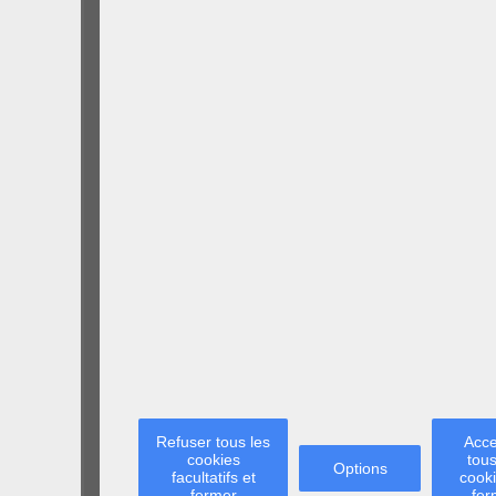
Refuser tous les
Acce
cookies
tous
Options
facultatifs et
cooki
fermer
fer