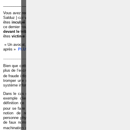
______________________________________________________________
Vous avez reçu une
convocation de la police pour u
ne
audition
(
Salduz ) car vous êtes suspecté d’avoir commis une infraction ;Vous
êtes
inculpé par le juge d’instruction
dans le cadre d’une infraction et
ce dernier vous met en détention préventive à la prison ;Vous êtes c
ité
devant le tribunal de police ou le tribunal correctionnel ;
Vous
êtes
victime
d’une infraction ;
« Un avocat, c’est quelqu’un qu’il faut voir avant pour éviter les ennuis
après »
PLUS D'INFOS, CLIQUEZ ICI
______________________________________________________________
Bien que cette pratique soit exercée principalement sur internet, elle tient
plus de l’escroquerie que de la
fraude informatique
. En effet, l’infraction
1
de fraude informatique consiste, par l’utilisation de différents moyens
, à
tromper une machine et non une personne. Le fraudeur s’attaque à un
système informatique qu’il tente de modifier à son profit.
Dans le cas du phishing, le délinquant trompe une personne qui est par
exemple cliente de l’institution imitée. Cela correspond mieux à la
définition de l’escroquerie qui prévoit l’utilisation de moyens frauduleux
2
pour se faire remettre un bien appartenant à autrui
. On retrouve ici la
notion de remise qui implique nécessairement l’intervention d’une
personne physique ou morale. Cette remise est déterminée par l’usage
de faux noms ou la mise en place de manœuvres frauduleuses, d’une
3
machination ou d’artifices
comme la création d’un site internet pirate