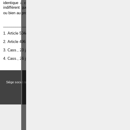
identique à celui de la banque imitée. En matière d’escroquerie, il est
indifférent que l’auteur de l’infraction ait agi pour se procurer un avantage
4
ou bien au profit d’autrui
.
_______________
1. Article 504
quater
du Code pénal.
2. Article 496 du Code pénal.
3. Cass., 20 janvier 1969,
Pas.
, 1969, I, p. 459.
4. Cass., 26 juin 1973,
Pas
., 1973, I, p. 1004.
Droits et Libertés a.s.b.l. (Association sans but lucratif)
Siège social /adresse postale – Avenue de Tervueren, 186 – Bte 11 à 1150 Bruxelles
Email:
actualitesdroitbelge@gmail.com
BCE : 0758 745 183 -
MENTIONS LÉGALES
CHOIX DES COOKIES