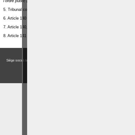
l’ordre public (volume 5)
, Bruxelles, Larcier, 2013, p. 183.
5. Tribunal correctionnel de Bruxelles, 10 mai 2010, feuillet 54.
6. Article 140 du Code pénal.
7. Article 140, § 2 du Code pénal.
8. Article 141 du Code pénal.
Droits et Libertés a.s.b.l. (Association sans but lucratif)
Siège social /adresse postale – Avenue de Tervueren, 186 – Bte 11 à 1150 Bruxelles
Email:
actualitesdroitbelge@gmail.com
BCE : 0758 745 183 -
MENTIONS LÉGALES
CHOIX DES COOKIES