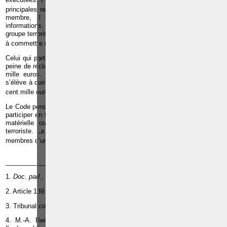
5
principales responsabilités au sein de l’organisation
. Quant au simple
membre, il est considéré comme participant lorsqu’il fournit des
informations, des moyens matériels ou toute forme de financement au
groupe terroriste, en ayant connaissance que cette participation contribue
6
à commettre une infraction terroriste
.
Celui qui participe aux activités d’une organisation terroriste encourt une
peine de réclusion de cinq à dix ans et une amende de cent euros à cinq
mille euros. S’il s’agit d’un dirigeant de cette organisation, la peine
s’élève à quinze à vingt ans de réclusion et une amende de mille à deux
7
cent mille euros
.
Le Code pénal permet également de sanctionner les personnes qui, sans
participer en tant que membre à l’organisation terroriste, fournit une aide
matérielle ou financière en vue de la commission d'une infraction
terroriste. La peine est la même que celle qui s’applique aux simples
8
membres d’une organisation terroriste
.
_______________
1.
Doc. parl
., Chambre, sess. ord., 2003-2004, n° 51-258/004, p. 21.
2. Article 139 du Code pénal.
3. Tribunal correctionnel de Bruxelles, 16 février 2006, feuillet 101.
4. M.-A. Beernaert et autres,
Les infractions : les infractions contre