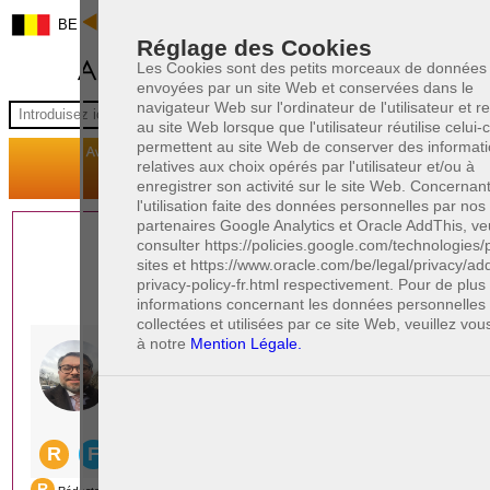
BE
Réglage des Cookies
Les Cookies sont des petits morceaux de données
envoyées par un site Web et conservées dans le
navigateur Web sur l'ordinateur de l'utilisateur et 
au site Web lorsque que l'utilisateur réutilise celui-ci
permettent au site Web de conserver des informat
relatives aux choix opérés par l'utilisateur et/ou à
enregistrer son activité sur le site Web. Concernan
l'utilisation faite des données personnelles par nos
partenaires Google Analytics et Oracle AddThis, veu
1 AVOCAT(S)
consulter https://policies.google.com/technologies/
sites et https://www.oracle.com/be/legal/privacy/add
EXPÉRIMENTÉ(S)
privacy-policy-fr.html respectivement. Pour de plu
EN DROIT PÉNAL
informations concernant les données personnelles
collectées et utilisées par ce site Web, veuillez vou
à notre
Mention Légale.
PAOLO CRISCENZO
Avocat pénaliste
Plaide dans les arrondissements judicaires
suivants : à BRUXELLES - NAMUR -LIEGE
- MONS - CHARLEROI
DERNIÈRE PUBLICATION
Code pénal - De l'homicide, des blessures
R
F
et coups justifiés
R
F