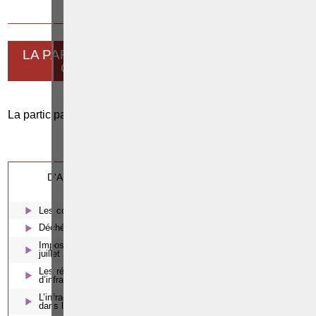
22 MAI 2014
LA PARTICIPATION AUX ACTIVITÉS D’UNE
ORGANISATION TERRORISTE
La participation aux activités d'une organisation terroriste
0
Cette page a été vue
fois
0
dont
le mois dernier.
D'AUTRES ARTICLES SUSCEPTIBLES DE VOUS
INTERESSER:
Les coups et blessures volontaires
Déchéance du droit de conduire et examens de réintégration
Imposition d’un éthylomètre antidémarrage à compter du 1er
juillet 2018
Les régimes exceptionnels pour protéger les victimes mineures
d’infractions sexuelles
L’infraction de pénétration, d’occupation ou de séjour illégitime
dans le bien d’autrui