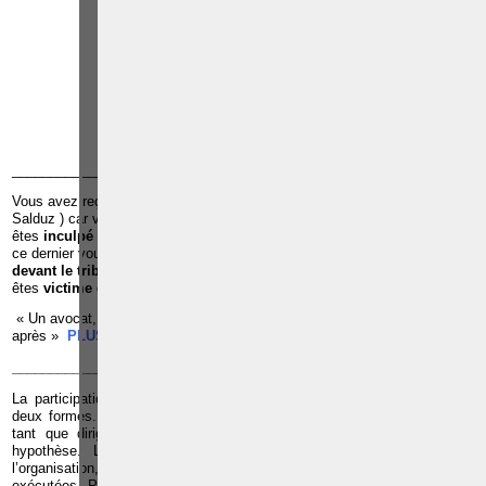
arrondissements judicaires
suivants : à BRUXELLES -
NAMUR -LIEGE - MONS -
CHARLEROI
TÉLÉPHONE
EMAIL
RÉFÉRENCES
______________________________________________________________
Vous avez reçu une
convocation de la police pour u
ne
audition
(
Salduz ) car vous êtes suspecté d’avoir commis une infraction ;Vous
êtes
inculpé par le juge d’instruction
dans le cadre d’une infraction et
ce dernier vous met en détention préventive à la prison ;Vous êtes c
ité
devant le tribunal de police ou le tribunal correctionnel ;
Vous
êtes
victime
d’une infraction ;
« Un avocat, c’est quelqu’un qu’il faut voir avant pour éviter les ennuis
après »
PLUS D'INFOS, CLIQUEZ ICI
______________________________________________________________
La participation aux activités d’une organisation terroriste peut prendre
deux formes. Soit en tant que simple membre de l’organisation, soit en
tant que dirigeant. Les peines étant plus sévères dans la seconde
hypothèse. Le dirigeant est celui qui participe à la structure de
l’organisation, qui choisit les membres et définit les opérations
exécutées. Plus généralement, il s’agit de la personne qui assume les