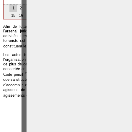
1
2
3
4
5
6
7
8
9
10
11
12
13
14
15
16
17
Afin de lutter contre le phénomène, le législateur belge a renforcé
l’arsenal juridique en insérant des dispositions pénales propres aux
activités terroristes. La participation aux activités d’une organisation
terroriste est une infraction à part entière, distincte des infractions que
1
constituent les actes terroristes en eux-mêmes
.
Les actes terroristes sont généralement commis par une structure,
l’organisation terroriste. La loi la définit comme l’association structurée
de plus de deux personnes, établie dans le temps, et qui agit de façon
concertée en vue de commettre des infractions terroristes visées dans le
2
Code pénal
. Cette définition vise à appréhender un groupe qui, sans
que sa structure soit immuable, s’est constitué sciemment dans l’optique
3
d’accomplir des actes terroristes
. Il faut encore que les membres
agissent de concert, d’une manière cohérente qui caractérise les
4
agissements d’un groupe et non d’individus sans liens entre eux
.
Paolo CRISCENZO
Avocat pénaliste
Plaide dans les
R
F