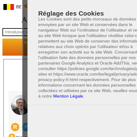
BE
Réglage des Cookies
Les Cookies sont des petits morceaux de données
envoyées par un site Web et conservées dans le
navigateur Web sur l'ordinateur de l'utilisateur et 
au site Web lorsque que l'utilisateur réutilise celui-ci
permettent au site Web de conserver des informat
relatives aux choix opérés par l'utilisateur et/ou à
enregistrer son activité sur le site Web. Concernan
l'utilisation faite des données personnelles par nos
partenaires Google Analytics et Oracle AddThis, veu
1 AVOCAT(S)
consulter https://policies.google.com/technologies/
sites et https://www.oracle.com/be/legal/privacy/add
EXPÉRIMENTÉ(S)
privacy-policy-fr.html respectivement. Pour de plu
EN DROIT PÉNAL
informations concernant les données personnelles
collectées et utilisées par ce site Web, veuillez vou
à notre
Mention Légale.
PAOLO CRISCENZO
Avocat pénaliste
Plaide dans les arrondissements judicaires
suivants : à BRUXELLES - NAMUR -LIEGE
- MONS - CHARLEROI
DERNIÈRE PUBLICATION
Code pénal - De l'homicide, des blessures
R
F
et coups justifiés
R
F