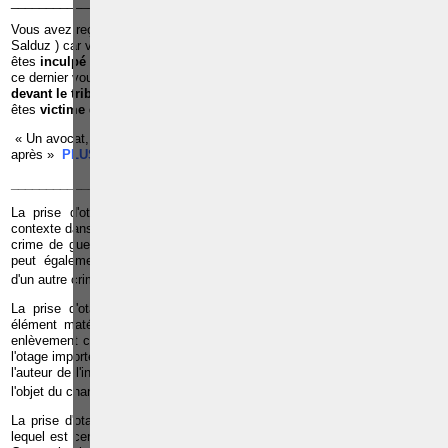
______________________________________________________________
Vous avez reçu une
convocation de la police pour u
ne
audition
(
Salduz ) car vous êtes suspecté d’avoir commis une infraction ;Vous
êtes
inculpé par le juge d’instruction
dans le cadre d’une infraction et
ce dernier vous met en détention préventive à la prison ;Vous êtes c
ité
devant le tribunal de police ou le tribunal correctionnel ;
Vous
êtes
victime
d’une infraction ;
« Un avocat, c’est quelqu’un qu’il faut voir avant pour éviter les ennuis
après »
PLUS D'INFOS, CLIQUEZ ICI
______________________________________________________________
La prise d'otage constitue une infraction autonome, mais suivant le
contexte dans lequel elle est commise, elle peut également constituer un
crime de guerre ou un crime terroriste. Dans certaines hypothèses elle
peut également être considérée comme une circonstance aggravante
3
d'un autre crime ou d'un délit
.
La prise d'otages suppose deux éléments constitutifs. D'un part, un
élément matériel qui consiste en une arrestation, une détention ou un
enlèvement circonstancié et d'autre part un élément moral. La qualité de
l'otage importe quant à elle peu. L'otage peut avoir été pris par hasard par
l'auteur de l'infraction ou, au contraire, choisi en raison de son lien avec
4
l'objet du chantage ou les personnes visées par celui-ci
.
La prise d'otage implique la privation de liberté d'une personne, l'otage,
lequel est censé servir de monnaie d'échange ou de moyen de pression.