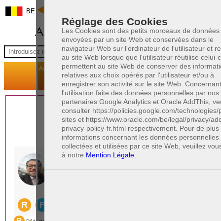
BE
Réglage des Cookies
Les Cookies sont des petits morceaux de données
envoyées par un site Web et conservées dans le
navigateur Web sur l'ordinateur de l'utilisateur et 
au site Web lorsque que l'utilisateur réutilise celui-ci
permettent au site Web de conserver des informat
relatives aux choix opérés par l'utilisateur et/ou à
enregistrer son activité sur le site Web. Concernan
l'utilisation faite des données personnelles par nos
partenaires Google Analytics et Oracle AddThis, veu
1 AVOCAT(S)
consulter https://policies.google.com/technologies/
sites et https://www.oracle.com/be/legal/privacy/add
EXPÉRIMENTÉ(S)
privacy-policy-fr.html respectivement. Pour de plu
EN DROIT PÉNAL
informations concernant les données personnelles
collectées et utilisées par ce site Web, veuillez vou
à notre
Mention Légale.
PAOLO CRISCENZO
Avocat pénaliste
Plaide dans les arrondissements judicaires
suivants : à BRUXELLES - NAMUR -LIEGE
- MONS - CHARLEROI
DERNIÈRE PUBLICATION
Code pénal - De l'homicide, des blessures
R
F
et coups justifiés
R
F