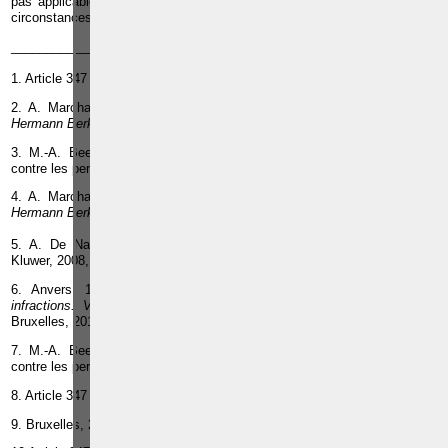
pas applicable lorsque la prise d'otages s'accompagne d'une des deux
circonstances aggravantes citées en dernier.
________________________
er
1. Article 347
bis
§1
du Code pénal.
2. A. Marchal, « La prise d'otage en droit belge »
in Liber Amicorum
Hermann Berkaert
, Gand, Snoeck-Ducaju & Zoon, 1977, p. 218.
3. M.-A. Beernaert et Cie,
Les infractions. Volume 2
(Les infractions
contre les personnes), Larcier, Bruxelles, 2010, p. 69.
4. A. Marchal, « La prise d'otage en droit belge »
in Liber Amicorum
Hermann Berkaert
, Gand, Snoeck-Ducaju & Zoon, 1977, p. 228.
ème
5. A. De Nauw,
Initiation au droit pénal spécial
, 2
éd. Waterloo,
Kluwer, 2008, p. 183.
6. Anvers, 15 janvier 2003, cité par M.-A. Beernaert et Cie,
Les
infractions. Volume 2
(Les infractions contre les personnes), Larcier,
Bruxelles, 2010, p. 73.
7. M.-A. Beernaert et Cie,
Les infractions. Volume 2
(Les infractions
contre les personnes), Larcier, Bruxelles, 2010, p. 73.
8. Article 347
bis
§1er du Code pénal.
9. Bruxelles, 28 avril 2009, arrêt n° 618.