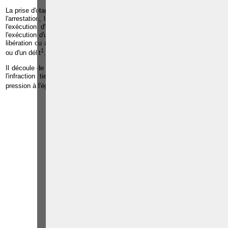
er
La prise d'otages est définie à l'article 347 bis §1
du Code pénal comme
l'arrestation, la détention ou l'enlèvement de personnes pour répondre de
l'exécution d'un ordre ou d'une condition, tel que préparer ou faciliter
l'exécution d'un crime ou d'un délit, favoriser la fuite, l'évasion, obtenir la
libération ou assurer l'impunité des auteurs ou des complices d'un crime
1
ou d'un délit
.
Il découle de cette définition que l'otage est une personne que l'auteur de
l'infraction tient en son pouvoir comme moyen de chantage ou de
2
pression à l'égard d'autres personnes
.
Paolo CRISCENZO
Avocat pénaliste
Plaide dans les
R
F
arrondissements judicaires
suivants : à BRUXELLES -
NAMUR -LIEGE - MONS -
CHARLEROI
TÉLÉPHONE
EMAIL
RÉFÉRENCES