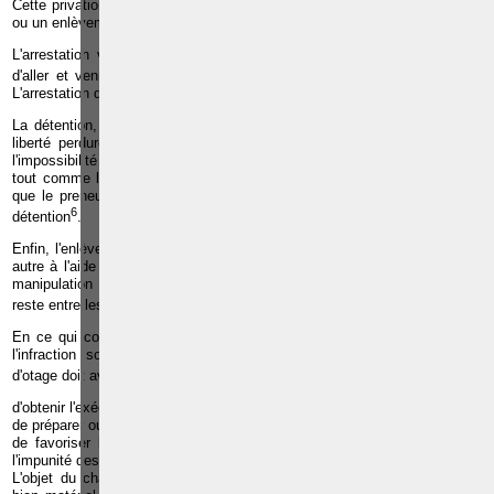
Cette privation de liberté peut consister en une arrestation, une détention
ou un enlèvement.
L'arrestation vise la situation où une personne est privée de la liberté
5
d'aller et venir à la suite de l'intervention d'une autorité ou d'un tiers
.
L'arrestation doit bien entendu être illégale pour qu'il y ait prise d'otages.
La détention, contrairement à l'arrestation, suppose que la privation de
liberté perdure dans le temps. La personne maintenue doit être dans
l'impossibilité de se libérer ou de faire appel à des secours. La détention,
tout comme l'arrestation, doit être illégale. Il n'est par contre pas requis
que le preneur d'otages soit à tout moment présent sur les lieux de la
6
détention
.
Enfin, l'enlèvement consiste à emmener une personne d'un endroit à un
autre à l'aide de violences, de suggestion, de propositions ou tout autre
manipulation et se prolonge aussi longtemps que la personne enlevée
7
reste entre les mains de son ravisseur
.
En ce qui concerne l'élément moral le législateur exige que l'auteur de
l'infraction soit animé d'un dol spécial. En d'autres termes, la prise
8
d'otage doit avoir pour but soit
:
d'obtenir l'exécution d'un ordre ou d'une condition ;
de préparer ou de faciliter la commission d'un crime ou d'un délit ;
de favoriser la fuite ou l'évasion, ou d'obtenir la libération ou assurer
l'impunité des auteurs ou des complices d'un crime ou d'un délit.
L'objet du chantage ne doit donc pas nécessairement consister en un