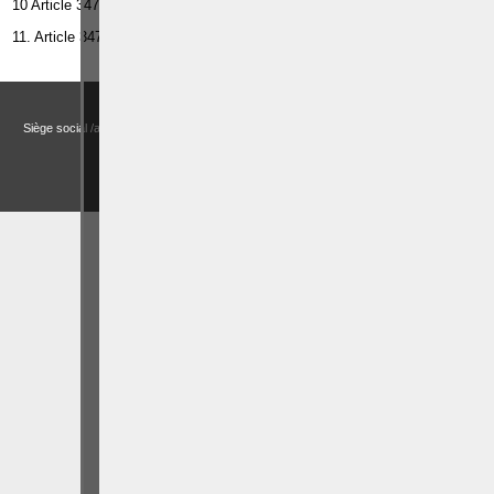
10 Article 347
bis
§2 et 4 du Code pénal.
11. Article 347 bis §3 du Code pénal.
Droits et Libertés a.s.b.l. (Association sans but lucratif)
Siège social /adresse postale – Avenue de Tervueren, 186 – Bte 11 à 1150 Bruxelles
Email:
actualitesdroitbelge@gmail.com
BCE : 0758 745 183 -
MENTIONS LÉGALES
CHOIX DES COOKIES