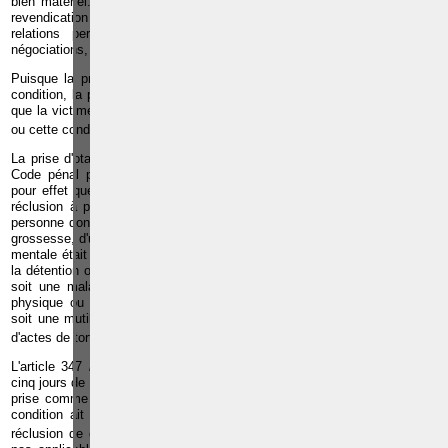
bien matériel. Il peut s'agir par exemple de donner une publicité à une
revendication de l'auteur de la prise d'otages, de lui octroyer un droit aux
relations personnelles avec son enfant, d'entamer avec lui des
négociations, etc.,…
Puisque la prise d'otage vise à garantir l'exécution d'un ordre ou d'une
condition, la prise d'otages implique nécessairement une autre personne
que la victime et l'auteur, à laquelle il est demandé d'accomplir cet ordre
9
ou cette condition
.
La prise d'otage est punie de la réclusion de vingt ans à trente ans. Le
Code pénal prévoit cependant trois circonstances aggravantes qui ont
pour effet que la peine passe de la réclusion de vingt à trente ans à la
réclusion à perpétuité. Tel est le cas, si l'otage est un mineur ou une
personne dont la situation de vulnérabilité en raison de l'âge, d'un état de
grossesse, d'une maladie, d'une infirmité ou d'une déficience physique ou
mentale était apparente ou connue de l'auteur des faits ; si l'arrestation,
la détention ou l'enlèvement de la personne prise comme otage a causé
soit une maladie paraissant incurable, soit une incapacité permanente
physique ou psychique, soit la perte complète de l'usage d'un organe,
soit une mutilation grave, soit la mort ; et enfin si l'otage a été victime
10
d'actes de torture
.
L'article 347
bis
§3 prévoit une cause d'excuse atténuante si dans les
cinq jours de l'arrestation, de la détention ou de l'enlèvement, la personne
prise comme otage a été libérée volontairement sans que l'ordre ou la
condition ait été exécutée. Dans ce cas, la peine sera réduite à une
11
réclusion de quinze à vingt ans
. Cette cause d'excuse n'est toutefois