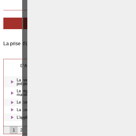
20 AVRIL 2016
LA PRISE D’OTAGES
La prise d'otages
0
Cette page a été vue
fois
0
dont
le mois dernier.
D'AUTRES ARTICLES SUSCEPTIBLES DE VOUS
INTERESSER:
La nouvelle opposition en matière pénale sous l’empire de la loi
pot-pourri II du 5 février 2016 – Nécessité absolue ?
Le régime des nullités de la loi sur l’emploi des langues en
matière pénale
Le concours d'infractions
La contrainte en droit pénal
L'application de la loi pénale dans le temps
1
2
3
4
5
6
7