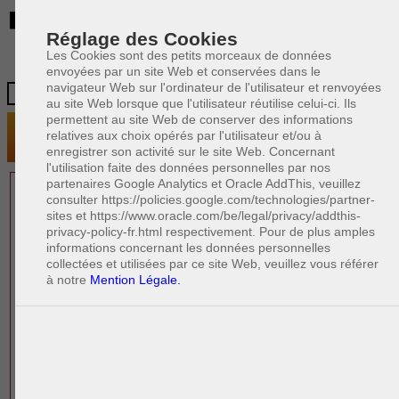
BE
Réglage des Cookies
Les Cookies sont des petits morceaux de données
envoyées par un site Web et conservées dans le
navigateur Web sur l'ordinateur de l'utilisateur et renvoyées
au site Web lorsque que l'utilisateur réutilise celui-ci. Ils
permettent au site Web de conserver des informations
relatives aux choix opérés par l'utilisateur et/ou à
enregistrer son activité sur le site Web. Concernant
l'utilisation faite des données personnelles par nos
partenaires Google Analytics et Oracle AddThis, veuillez
1 AVOCAT(S)
consulter https://policies.google.com/technologies/partner-
sites et https://www.oracle.com/be/legal/privacy/addthis-
EXPÉRIMENTÉ(S)
privacy-policy-fr.html respectivement. Pour de plus amples
EN DROIT DES AFFAIRES
informations concernant les données personnelles
collectées et utilisées par ce site Web, veuillez vous référer
à notre
Mention Légale.
PAOLO CRISCENZO
Avocat pénaliste
Plaide dans les arrondissements judicaires
suivants : à BRUXELLES - NAMUR -LIEGE
- MONS - CHARLEROI
DERNIÈRE PUBLICATION
Code pénal - De l'homicide, des blessures
R
F
et coups justifiés
R
F