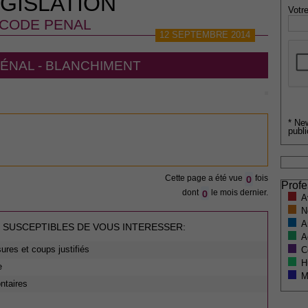
GISLATION
Votre
CODE PENAL
12 SEPTEMBRE 2014
ÉNAL - BLANCHIMENT
* Ne
publi
0
Cette page a été vue
fois
Profe
0
dont
le mois dernier.
A
N
A
 SUSCEPTIBLES DE VOUS INTERESSER:
A
ures et coups justifiés
C
H
e
M
ntaires