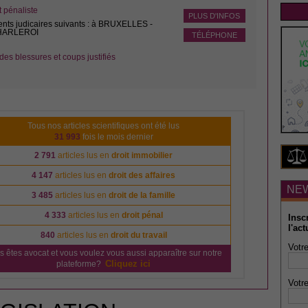
pénaliste
PLUS D'INFOS
ents judicaires suivants : à BRUXELLES -
CHARLEROI
TÉLÉPHONE
des blessures et coups justifiés
Tous nos articles scientifiques ont été lus
31 993
fois le mois dernier
2 791
articles lus en
droit immobilier
4 147
articles lus en
droit des affaires
NE
3 485
articles lus en
droit de la famille
4 333
articles lus en
droit pénal
Insc
l'act
840
articles lus en
droit du travail
Votre
s êtes avocat et vous voulez vous aussi apparaître sur notre
Cliquez ici
plateforme?
Votre