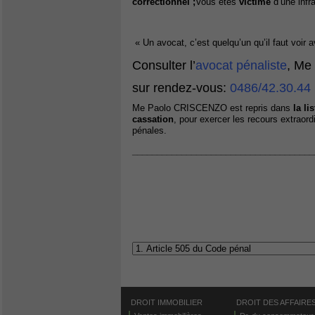
correctionnel ;
Vous êtes
victime
d’une infr
« Un avocat, c’est quelqu’un qu’il faut voir
Consulter l’
avocat pénaliste
, Me
sur rendez-vous:
0486/42.30.44
Me Paolo CRISCENZO est repris dans
la li
cassation
, pour exercer les recours extraord
pénales.
_____________________________________
DROIT IMMOBILIER
DROIT DES AFFAIRE