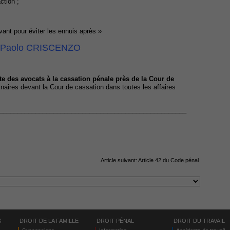
action ;
 avant pour éviter les ennuis après »
Paolo CRISCENZO
ste des avocats à la cassation pénale près de la Cour de
inaires devant la Cour de cassation dans toutes les affaires
____________________________________________________
Article suivant:
Article 42 du Code pénal
S
DROIT DE LA FAMILLE
DROIT PÉNAL
DROIT DU TRAVAIL