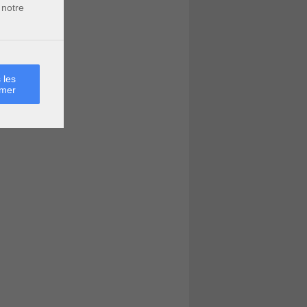
 notre
 les
rmer