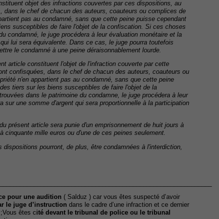
nstituent objet des infractions couvertes par ces dispositions, au
ées, dans le chef de chacun des auteurs, coauteurs ou complices de
appartient pas au condamné, sans que cette peine puisse cependant
biens susceptibles de faire l'objet de la confiscation. Si ces choses
du condamné, le juge procédera à leur évaluation monétaire et la
ui lui sera équivalente. Dans ce cas, le juge pourra toutefois
ttre le condamné à une peine déraisonnablement lourde.
t article constituent l'objet de l'infraction couverte par cette
seront confisquées, dans le chef de chacun des auteurs, coauteurs ou
opriété n'en appartient pas au condamné, sans que cette peine
es tiers sur les biens susceptibles de faire l'objet de la
trouvées dans le patrimoine du condamne, le juge procédera à leur
ra sur une somme d'argent qui sera proportionnelle à la participation
° du présent article sera punie d'un emprisonnement de huit jours à
 à cinquante mille euros ou d'une de ces peines seulement.
dispositions pourront, de plus, être condamnées à l'interdiction,
______________________________________________________________
ce pour u
ne
audition
( Salduz ) car vous êtes suspecté d’avoir
r le juge d’instruction
dans le cadre d’une infraction et ce dernier
 ;Vous êtes c
ité devant le tribunal de police ou le tribunal