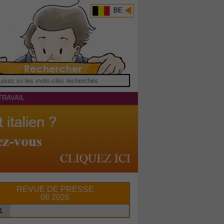
BE
TRAVAIL
REVUE DE PRESSE
08 2026
1