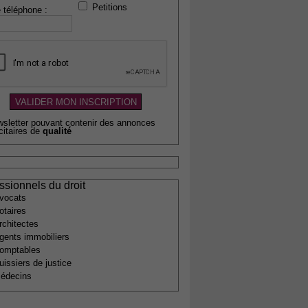
Petitions
 téléphone :
wsletter pouvant contenir des annonces
citaires de
qualité
ssionnels du droit
vocats
otaires
rchitectes
gents immobiliers
omptables
uissiers de justice
édecins