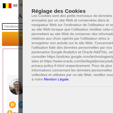
BE
Réglage des Cookies
Les Cookies sont des petits morceaux de données
envoyées par un site Web et conservées dans le
navigateur Web sur l'ordinateur de l'utilisateur et 
au site Web lorsque que l'utilisateur réutilise celui-ci
permettent au site Web de conserver des informat
relatives aux choix opérés par l'utilisateur et/ou à
enregistrer son activité sur le site Web. Concernan
l'utilisation faite des données personnelles par nos
partenaires Google Analytics et Oracle AddThis, veu
1 AVOCAT(S)
consulter https://policies.google.com/technologies/
sites et https://www.oracle.com/be/legal/privacy/add
EXPÉRIMENTÉ(S)
privacy-policy-fr.html respectivement. Pour de plu
EN DROIT PÉNAL
informations concernant les données personnelles
collectées et utilisées par ce site Web, veuillez vou
à notre
Mention Légale.
PAOLO CRISCENZO
Avocat pénaliste
Plaide dans les arrondissements judicaires
suivants : à BRUXELLES - NAMUR -LIEGE
- MONS - CHARLEROI
DERNIÈRE PUBLICATION
Code pénal - De l'homicide, des blessures
R
F
et coups justifiés
R
F