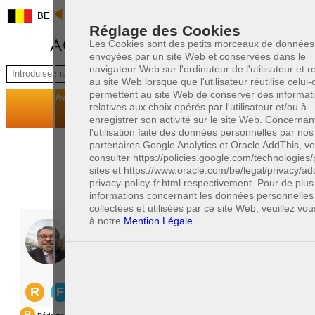
BE
Réglage des Cookies
Les Cookies sont des petits morceaux de données
envoyées par un site Web et conservées dans le
navigateur Web sur l'ordinateur de l'utilisateur et 
au site Web lorsque que l'utilisateur réutilise celui-ci
permettent au site Web de conserver des informat
relatives aux choix opérés par l'utilisateur et/ou à
enregistrer son activité sur le site Web. Concernan
l'utilisation faite des données personnelles par nos
partenaires Google Analytics et Oracle AddThis, veu
1 AVOCAT(S)
consulter https://policies.google.com/technologies/
sites et https://www.oracle.com/be/legal/privacy/ad
EXPÉRIMENTÉ(S)
privacy-policy-fr.html respectivement. Pour de plu
EN DROIT PÉNAL
informations concernant les données personnelles
collectées et utilisées par ce site Web, veuillez vou
à notre
Mention Légale.
PAOLO CRISCENZO
Avocat pénaliste
Plaide dans les arrondissements judicaires
suivants : à BRUXELLES - NAMUR -LIEGE
- MONS - CHARLEROI
DERNIÈRE PUBLICATION
Code pénal - De l'homicide, des blessures
R
F
et coups justifiés
R
F