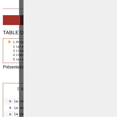
21 SEPTEMBRE 2014
L'ABUS DE BIENS SOCIAUX
TABLE DES MATIÈRES
1. Présentation de l'abus de biens sociaux
2. Les auteurs d'abus de biens sociaux
3. L'usage de biens ou du crédit de la personne morale
4. L'élément moral de l'abus de biens sociaux
5. Les peines et les particularités de l'abus de biens sociaux
Présentation de l'abus de biens sociaux
Cette page a été
(1/5)
0
vue
fois
0
dont
le mois dernier.
D'AUTRES ARTICLES SUSCEPTIBLES DE VOUS
INTERESSER:
Le viol
Le faux et l'usage de faux en écriture
Le blanchiment