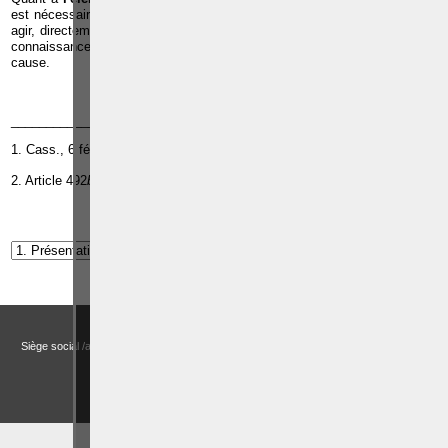
est nécessaire que l'auteur soit animé d'une intention frauduleuse, il doit
agir, directement ou indirectement, à des fins personnelles et il doit avoir
connaissance du caractère significativement préjudiciable de l'usage en
cause.
_______________
1. Cass., 6 février 2013, R.G. n° P.12.1129.F.
er
2. Article 492
bis
, alinéa 1
du Code pénal.
Article suivant:
Les auteurs d'abus de biens sociaux
Droits et Libertés a.s.b.l. (Association sans but lucratif)
Siège social /adresse postale – Avenue de Tervueren, 186 – Bte 11 à 1150 Bruxelles
Email:
actualitesdroitbelge@gmail.com
BCE : 0758 745 183 -
MENTIONS LÉGALES
CHOIX DES COOKIES