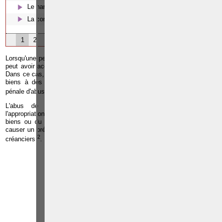
Le harcèlement moral
La corruption en droit belge
1
2
3
Lorsqu'une personne occupe une place de dirigeant d'une entreprise, elle
peut avoir accès aux biens qui constituent le patrimoine de l'entreprise.
Dans ce cas, la tentation est parfois forte de détourner une partie de ces
biens à des fins personnelles. Ce comportement constitue l'infraction
1
pénale d'abus de biens sociaux
.
L'abus de biens sociaux consiste en l'utilisation frauduleuse,
l'appropriation par un dirigeant d'une société ou d'une association des
biens ou du crédit de la personne morale alors qu'il sait que cela va
causer un préjudice significatif au groupement et à ses associés ou ses
2
créanciers
.
Paolo CRISCENZO
Avocat pénaliste
Plaide dans les
R
F
arrondissements judicaires
suivants : à BRUXELLES -
NAMUR -LIEGE - MONS -