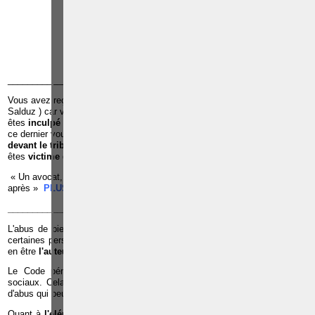
CHARLEROI
TÉLÉPHONE
EMAIL
RÉFÉRENCES
______________________________________________________________
Vous avez reçu une
convocation de la police pour u
ne
audition
(
Salduz ) car vous êtes suspecté d’avoir commis une infraction ;Vous
êtes
inculpé par le juge d’instruction
dans le cadre d’une infraction et
ce dernier vous met en détention préventive à la prison ;Vous êtes c
ité
devant le tribunal de police ou le tribunal correctionnel ;
Vous
êtes
victime
d’une infraction ;
« Un avocat, c’est quelqu’un qu’il faut voir avant pour éviter les ennuis
après »
PLUS D'INFOS, CLIQUEZ ICI
______________________________________________________________
L'abus de biens sociaux est donc une infraction de fonction car seules
certaines personnes, en raison des fonctions qu'elles occupent, peuvent
en être
l'auteur
.
Le Code pénal définit largement
l'usage
constitutif d'abus de biens
sociaux. Cela traduit la volonté du législateur d'englober tous les types
d'abus qui peuvent être perpétrés.
Quant à
l'élément moral
de cette infraction, il est particulier. En effet, il