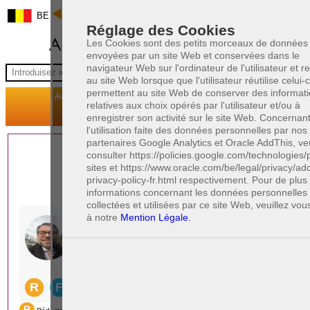
BE
Réglage des Cookies
Les Cookies sont des petits morceaux de données
envoyées par un site Web et conservées dans le
navigateur Web sur l'ordinateur de l'utilisateur et 
au site Web lorsque que l'utilisateur réutilise celui-ci
permettent au site Web de conserver des informat
relatives aux choix opérés par l'utilisateur et/ou à
enregistrer son activité sur le site Web. Concernan
l'utilisation faite des données personnelles par nos
partenaires Google Analytics et Oracle AddThis, veu
1 AVOCAT(S)
consulter https://policies.google.com/technologies/
sites et https://www.oracle.com/be/legal/privacy/add
EXPÉRIMENTÉ(S)
privacy-policy-fr.html respectivement. Pour de plu
EN DROIT PÉNAL
informations concernant les données personnelles
collectées et utilisées par ce site Web, veuillez vou
à notre
Mention Légale.
PAOLO CRISCENZO
Avocat pénaliste
Plaide dans les arrondissements judicaires
suivants : à BRUXELLES - NAMUR -LIEGE
- MONS - CHARLEROI
DERNIÈRE PUBLICATION
Code pénal - De l'homicide, des blessures
R
F
et coups justifiés
R
F