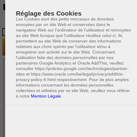
BE
Réglage des Cookies
Les Cookies sont des petits morceaux de données
envoyées par un site Web et conservées dans le
navigateur Web sur l'ordinateur de l'utilisateur et renvoyées
au site Web lorsque que l'utilisateur réutilise celui-ci. Ils
permettent au site Web de conserver des informations
relatives aux choix opérés par l'utilisateur et/ou à
enregistrer son activité sur le site Web. Concernant
l'utilisation faite des données personnelles par nos
partenaires Google Analytics et Oracle AddThis, veuillez
1 AVOCAT(S)
consulter https://policies.google.com/technologies/partner-
sites et https://www.oracle.com/be/legal/privacy/addthis-
EXPÉRIMENTÉ(S)
privacy-policy-fr.html respectivement. Pour de plus amples
EN DROIT DES AFFAIRES
informations concernant les données personnelles
collectées et utilisées par ce site Web, veuillez vous référer
à notre
Mention Légale.
PAOLO CRISCENZO
Avocat pénaliste
Plaide dans les arrondissements judicaires
suivants : à BRUXELLES - NAMUR -LIEGE
- MONS - CHARLEROI
DERNIÈRE PUBLICATION
Code pénal - De l'homicide, des blessures
R
F
et coups justifiés
R
F