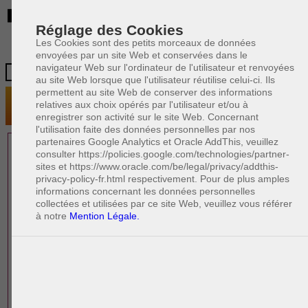
BE
Réglage des Cookies
Les Cookies sont des petits morceaux de données
envoyées par un site Web et conservées dans le
navigateur Web sur l'ordinateur de l'utilisateur et renvoyées
au site Web lorsque que l'utilisateur réutilise celui-ci. Ils
permettent au site Web de conserver des informations
relatives aux choix opérés par l'utilisateur et/ou à
enregistrer son activité sur le site Web. Concernant
l'utilisation faite des données personnelles par nos
partenaires Google Analytics et Oracle AddThis, veuillez
1 AVOCAT(S)
consulter https://policies.google.com/technologies/partner-
sites et https://www.oracle.com/be/legal/privacy/addthis-
EXPÉRIMENTÉ(S)
privacy-policy-fr.html respectivement. Pour de plus amples
EN DROIT IMMOBILIER
informations concernant les données personnelles
collectées et utilisées par ce site Web, veuillez vous référer
à notre
Mention Légale.
PAOLO CRISCENZO
Avocat pénaliste
Plaide dans les arrondissements judicaires
suivants : à BRUXELLES - NAMUR -LIEGE
- MONS - CHARLEROI
DERNIÈRE PUBLICATION
Code pénal - De l'homicide, des blessures
R
F
et coups justifiés
R
F