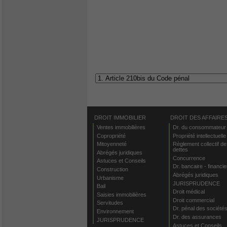
DROIT IMMOBILIER
DROIT DES AFFAIRE
Ventes immobilières
Dr. du consommateur
Copropriété
Propriété intellectuelle
Mitoyenneté
Règlement collectif de
dettes
Abrégés juridiques
Concurrence
Astuces et Conseils
Dr. bancaire - financie
Construction
Abrégés juridiques
Urbanisme
JURISPRUDENCE
Bail
Droit médical
Saisies immobilières
Droit commercial
Servitudes
Dr. pénal des société
Environnement
Dr. des assurances
JURISPRUDENCE
Astuces et Conseils