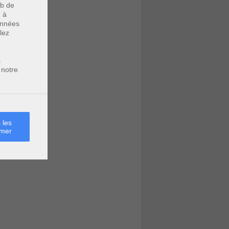
eb de
u à
données
lez
s
 notre
 les
rmer