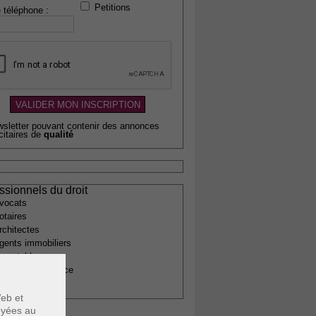
Petitions
 téléphone :
wsletter pouvant contenir des annonces
citaires de
qualité
ssionnels du droit
vocats
otaires
rchitectes
gents immobiliers
omptables
uissiers de justice
édecins
eb et
voyées au