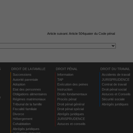
Article suivant:
Article 504quater du Code pénal
S
DROIT DE LA FAMILLE
DROIT PÉNAL
DROIT DU TRAVAIL
Successions
Information
Accidents de travail
Autorité parentale
TAP
JURISPRUDENCE
Adoption
Exécution des peines
Contrat de travail
Etat des personnes
Instruction
Droit pénal social
Obligations alimentaires
Droits fondamentaux
Astuces et Conseils
r
Régimes matrimoniaux
Procès pénal
Sécurité sociale
Tribunal de la famille
Droit pénal général
Abrégés juridiques
Fiscalité familiale
Droit pénal spécial
Divorce
Abrégés juridiques
Hébergement
JURISPRUDENCE
s
Cohabitation
Astuces et conseils
Abrégés juridiques