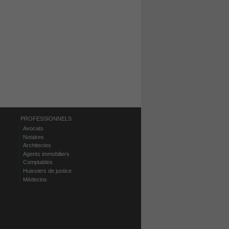
PROFESSIONNELS
Avocats
Notaires
Architectes
Agents immobiliers
Comptables
Huissiers de justice
Médecins