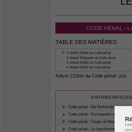
LE
CODE PÉNAL - L
TABLE DES MATIÈRES
1. Article 210bis du Code pénal
2. Article 504quater du Code pénal
3. Article 550bis du Code pénal
4. Article 550ter du Code pénal
Article 210bis du Code pénal
(1/4)
D'AUTRES ARTICLES
Code pénal - De l'homicide, des bless
Code pénal - Escroquerie et tromperi
Ré
Code pénal - Coups et blessures volo
Les
Code pénal - Le harcèlement moral
con