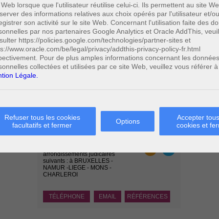
 Web lorsque que l'utilisateur réutilise celui-ci. Ils permettent au site W
ues en procédure pénale
server des informations relatives aux choix opérés par l'utilisateur et/o
egistrer son activité sur le site Web. Concernant l'utilisation faite des 
sonnelles par nos partenaires Google Analytics et Oracle AddThis, veuil
sulter https://policies.google.com/technologies/partner-sites et
isant dans un système informatique, en modifiant ou effaçant des
ps://www.oracle.com/be/legal/privacy/addthis-privacy-policy-fr.html
smises par un système informatique, ou en modifiant par tout
pectivement. Pour de plus amples informations concernant les donnée
es données dans un système informatique, et par là modifie la
sonnelles collectées et utilisées par ce site Web, veuillez vous référer à
i d'un emprisonnement de six mois à cinq ans et d'une amende de
tion Légale.
de ces peines seulement.
btenues, tout en sachant que celles-ci sont fausses, est puni
Refuser tous les cookies
Accepter tous
Options
Paolo CRISCENZO
facultatifs et fermer
cookies et fe
Avocat pénaliste
Plaide dans les
R
F
arrondissements judicaires
suivants : à BRUXELLES -
NAMUR -LIEGE - MONS -
CHARLEROI
TÉLÉPHONE
EMAIL
RÉFÉRENCES