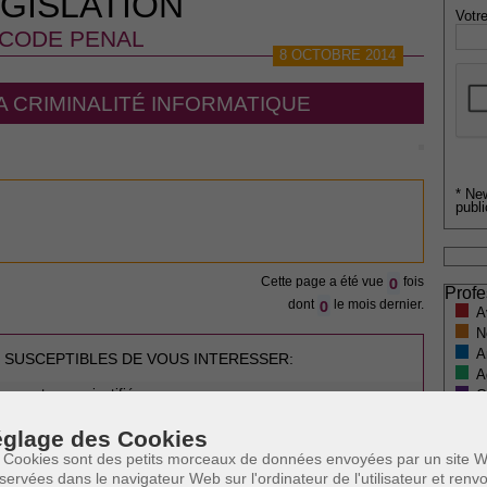
GISLATION
Votre
CODE PENAL
8 OCTOBRE 2014
A CRIMINALITÉ INFORMATIQUE
* Ne
publi
0
Cette page a été vue
fois
Profe
0
dont
le mois dernier.
A
N
A
 SUSCEPTIBLES DE VOUS INTERESSER:
A
ures et coups justifiés
C
H
e
glage des Cookies
M
ntaires
 Cookies sont des petits morceaux de données envoyées par un site W
servées dans le navigateur Web sur l'ordinateur de l'utilisateur et ren