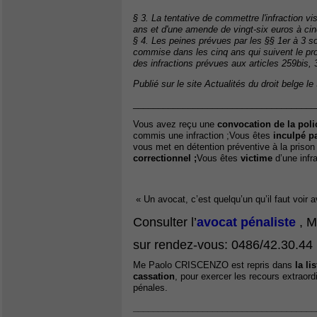
§ 3. La tentative de commettre l'infraction v
ans et d'une amende de vingt-six euros à ci
§ 4. Les peines prévues par les §§ 1er à 3 so
commise dans les cinq ans qui suivent le pr
des infractions prévues aux articles 259bis, 
Publié sur le site Actualités du droit belge le
_____________________________________
Vous avez reçu une
convocation de la poli
commis une infraction ;Vous êtes
inculpé pa
vous met en détention préventive à la prison
correctionnel ;
Vous êtes
victime
d’une infr
« Un avocat, c’est quelqu’un qu’il faut voir
Consulter l’
avocat pénaliste
, 
sur rendez-vous: 0486/42.30.44
Me Paolo CRISCENZO est repris dans
la li
cassation
, pour exercer les recours extraord
pénales.
_____________________________________