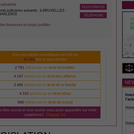
pénaliste
PLUS D'INFOS
ents judicaires suivants : à BRUXELLES -
CHARLEROI
TÉLÉPHONE
des blessures et coups justifiés
Tous nos articles scientifiques ont été lus
31 993
fois le mois dernier
2 791
articles lus en
droit immobilier
4 147
articles lus en
droit des affaires
NE
3 485
articles lus en
droit de la famille
4 333
articles lus en
droit pénal
Insc
l'act
840
articles lus en
droit du travail
Votre
s êtes avocat et vous voulez vous aussi apparaître sur notre
Cliquez ici
plateforme?
Votre