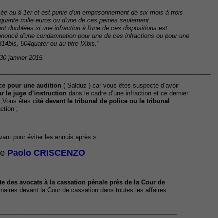
isée au § 1er et est punie d'un emprisonnement de six mois à trois
nquante mille euros ou d'une de ces peines seulement.
nt doublées si une infraction à l'une de ces dispositions est
ononcé d'une condamnation pour une de ces infractions ou pour une
314bis, 504quater ou au titre IXbis."
 30 janvier 2015.
______________________________________________________________
ce pour u
ne
audition
( Salduz ) car vous êtes suspecté d’avoir
r le juge d’instruction
dans le cadre d’une infraction et ce dernier
 ;Vous êtes c
ité devant le tribunal de police ou le tribunal
action ;
 avant pour éviter les ennuis après »
Me
Paolo CRISCENZO
ste des avocats à la cassation pénale près de la Cour de
inaires devant la Cour de cassation dans toutes les affaires
____________________________________________________