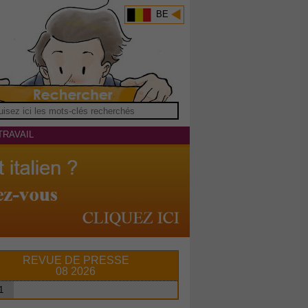
BE
TRAVAIL
REVUE DE PRESSE
08 2026
1