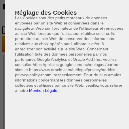
BE
Réglage des Cookies
Les Cookies sont des petits morceaux de données
envoyées par un site Web et conservées dans le
navigateur Web sur l'ordinateur de l'utilisateur et renvoyées
au site Web lorsque que l'utilisateur réutilise celui-ci. Ils
permettent au site Web de conserver des informations
relatives aux choix opérés par l'utilisateur et/ou à
enregistrer son activité sur le site Web. Concernant
l'utilisation faite des données personnelles par nos
partenaires Google Analytics et Oracle AddThis, veuillez
1 AVOCAT(S)
consulter https://policies.google.com/technologies/partner-
sites et https://www.oracle.com/be/legal/privacy/addthis-
EXPÉRIMENTÉ(S)
privacy-policy-fr.html respectivement. Pour de plus amples
EN DROIT IMMOBILIER
informations concernant les données personnelles
collectées et utilisées par ce site Web, veuillez vous référer
à notre
Mention Légale.
PAOLO CRISCENZO
Avocat pénaliste
Plaide dans les arrondissements judicaires
suivants : à BRUXELLES - NAMUR -LIEGE
- MONS - CHARLEROI
DERNIÈRE PUBLICATION
Code pénal - De l'homicide, des blessures
R
F
et coups justifiés
R
F