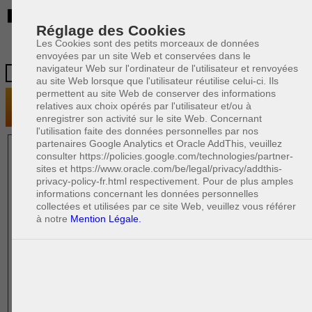
BE
Réglage des Cookies
Les Cookies sont des petits morceaux de données
envoyées par un site Web et conservées dans le
navigateur Web sur l'ordinateur de l'utilisateur et renvoyées
au site Web lorsque que l'utilisateur réutilise celui-ci. Ils
permettent au site Web de conserver des informations
relatives aux choix opérés par l'utilisateur et/ou à
enregistrer son activité sur le site Web. Concernant
l'utilisation faite des données personnelles par nos
partenaires Google Analytics et Oracle AddThis, veuillez
1 AVOCAT(S)
consulter https://policies.google.com/technologies/partner-
sites et https://www.oracle.com/be/legal/privacy/addthis-
EXPÉRIMENTÉ(S)
privacy-policy-fr.html respectivement. Pour de plus amples
EN DROIT IMMOBILIER
informations concernant les données personnelles
collectées et utilisées par ce site Web, veuillez vous référer
à notre
Mention Légale.
PAOLO CRISCENZO
Avocat pénaliste
Plaide dans les arrondissements judicaires
suivants : à BRUXELLES - NAMUR -LIEGE
- MONS - CHARLEROI
DERNIÈRE PUBLICATION
Code pénal - De l'homicide, des blessures
R
F
et coups justifiés
R
F