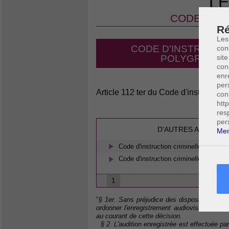
LE
CODE D'IN
Ré
Les
CODE D'INSTRUCTIO
con
POLYGRAPHE 
site
con
enr
per
Article 112 ter du Code d'instruction 
con
htt
res
per
D'AUTRES ARTICLES
Men
Code d'instruction criminelle - L'util
Code d'instruction criminelle - L'info
1
"
§ 1er. Sans préjudice des dispositions des 
ordonner l'enregistrement audiovisuel ou au
au courant de cette décision.
§ 2. L'audition enregistrée est effectuée par 