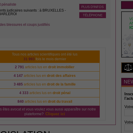
pénaliste
PLUS D'INFOS
ents judicaires suivants : à BRUXELLES -
CHARLEROI
TÉLÉPHONE
des blessures et coups justifiés
Tous nos articles scientifiques ont été lus
31 993
fois le mois dernier
2 791
articles lus en
droit immobilier
4 147
articles lus en
droit des affaires
NE
3 485
articles lus en
droit de la famille
4 333
articles lus en
droit pénal
Insc
l'act
840
articles lus en
droit du travail
Votre
s êtes avocat et vous voulez vous aussi apparaître sur notre
Cliquez ici
plateforme?
Votre