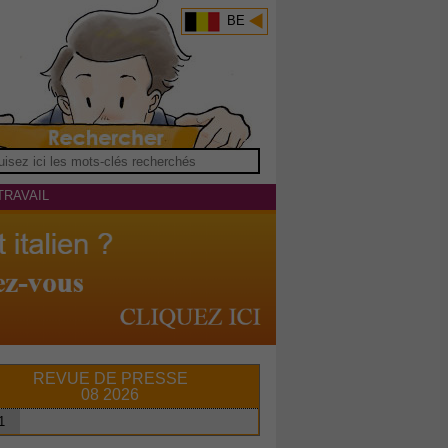
BE
TRAVAIL
REVUE DE PRESSE
08 2026
1