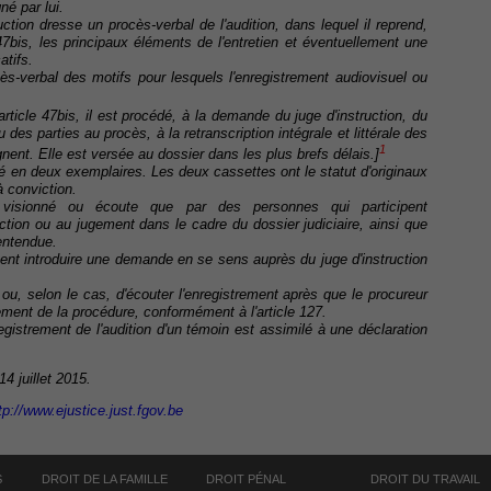
né par lui.
ction dresse un procès-verbal de l'audition, dans lequel il reprend,
 47bis, les principaux éléments de l'entretien et éventuellement une
atifs.
s-verbal des motifs pour lesquels l'enregistrement audiovisuel ou
article 47bis, il est procédé, à la demande du juge d'instruction, du
es parties au procès, à la retranscription intégrale et littérale des
1
ignent. Elle est versée au dossier dans les plus brefs délais.]
sé en deux exemplaires. Les deux cassettes ont le statut d'originaux
à conviction.
isionné ou écoute que par des personnes qui participent
ruction ou au jugement dans le cadre du dossier judiciaire, ainsi que
entendue.
vent introduire une demande en se sens auprès du juge d'instruction
 ou, selon le cas, d'écouter l'enregistrement après que le procureur
ement de la procédure, conformément à l'article 127.
registrement de l'audition d'un témoin est assimilé à une déclaration
14 juillet 2015.
tp://www.ejustice.just.fgov.be
S
DROIT DE LA FAMILLE
DROIT PÉNAL
DROIT DU TRAVAIL