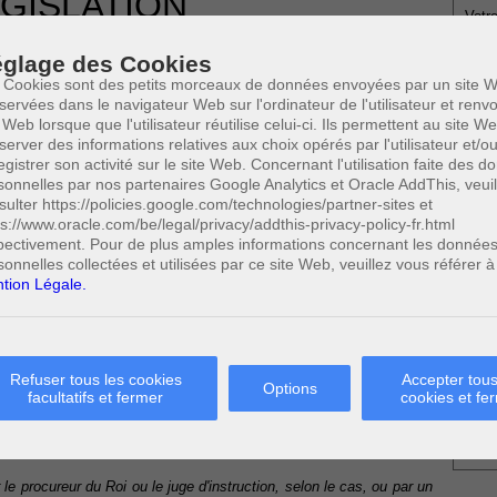
GISLATION
Votre
STRUCTION CRIMINELLE
14 JUILLET 2015
glage des Cookies
 Cookies sont des petits morceaux de données envoyées par un site W
N CRIMINELLE - L'UTILISATION DU
servées dans le navigateur Web sur l'ordinateur de l'utilisateur et ren
AU COURS D'UNE AUDITION
 Web lorsque que l'utilisateur réutilise celui-ci. Ils permettent au site W
server des informations relatives aux choix opérés par l'utilisateur et/o
egistrer son activité sur le site Web. Concernant l'utilisation faite des 
sonnelles par nos partenaires Google Analytics et Oracle AddThis, veuil
* Ne
criminelle
0
Cette page a été vue
fois
sulter https://policies.google.com/technologies/partner-sites et
publi
0
ps://www.oracle.com/be/legal/privacy/addthis-privacy-policy-fr.html
dont
le mois dernier.
pectivement. Pour de plus amples informations concernant les donnée
sonnelles collectées et utilisées par ce site Web, veuillez vous référer à
 SUSCEPTIBLES DE VOUS INTERESSER:
tion Légale.
Profe
isation du polygraphe au cours d'une audition
A
N
rmation pénale
A
Refuser tous les cookies
Accepter tous
A
Options
facultatifs et fermer
cookies et fe
C
H
articles 92 à 103, le procureur du Roi ou le juge d'instruction peut
M
dio d'une audition. La personne à entendre est préalablement mise
le procureur du Roi ou le juge d'instruction, selon le cas, ou par un