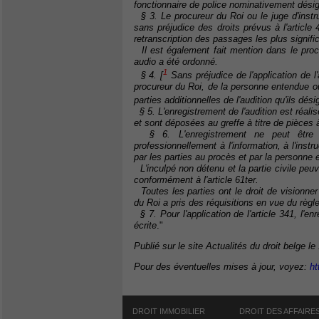
fonctionnaire de police nominativement désig
§ 3. Le procureur du Roi ou le juge d'instru
sans préjudice des droits prévus à l'article
retranscription des passages les plus signific
Il est également fait mention dans le procè
audio a été ordonné.
1
§ 4. [
Sans préjudice de l'application de l'
procureur du Roi, de la personne entendue ou d
parties additionnelles de l'audition qu'ils dés
§ 5. L'enregistrement de l'audition est réali
et sont déposées au greffe à titre de pièces 
§ 6. L'enregistrement ne peut être v
professionnellement à l'information, à l'inst
par les parties au procès et par la personne 
L'inculpé non détenu et la partie civile peu
conformément à l'article 61ter.
Toutes les parties ont le droit de visionner
du Roi a pris des réquisitions en vue du règl
§ 7. Pour l'application de l'article 341, l'en
écrite
."
Publié sur le site Actualités du droit belge le 
Pour des éventuelles mises à jour, voyez:
ht
DROIT IMMOBILIER
DROIT DES AFFAIRE