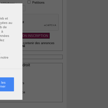
Petitions
 téléphone :
eb et
voyées au
eb de
u à
données
lez
wsletter pouvant contenir des annonces
citaires de
qualité
s
 notre
ssionnels du droit
vocats
otaires
rchitectes
 les
gents immobiliers
rmer
omptables
uissiers de justice
édecins