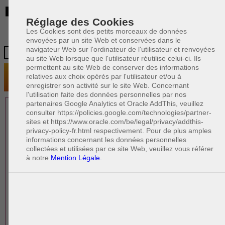
BE
Réglage des Cookies
Les Cookies sont des petits morceaux de données
envoyées par un site Web et conservées dans le
navigateur Web sur l'ordinateur de l'utilisateur et renvoyées
au site Web lorsque que l'utilisateur réutilise celui-ci. Ils
permettent au site Web de conserver des informations
relatives aux choix opérés par l'utilisateur et/ou à
enregistrer son activité sur le site Web. Concernant
l'utilisation faite des données personnelles par nos
partenaires Google Analytics et Oracle AddThis, veuillez
1 AVOCAT(S)
consulter https://policies.google.com/technologies/partner-
sites et https://www.oracle.com/be/legal/privacy/addthis-
EXPÉRIMENTÉ(S)
privacy-policy-fr.html respectivement. Pour de plus amples
PRÈS DE CHEZ VOUS
informations concernant les données personnelles
collectées et utilisées par ce site Web, veuillez vous référer
à notre
Mention Légale.
PAOLO CRISCENZO
Avocat pénaliste
Plaide dans les arrondissements judicaires
suivants : à BRUXELLES - NAMUR -LIEGE
- MONS - CHARLEROI
DERNIÈRE PUBLICATION
Code pénal - De l'homicide, des blessures
R
F
et coups justifiés