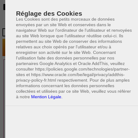
BE
Réglage des Cookies
Les Cookies sont des petits morceaux de données
envoyées par un site Web et conservées dans le
navigateur Web sur l'ordinateur de l'utilisateur et renvoyées
au site Web lorsque que l'utilisateur réutilise celui-ci. Ils
permettent au site Web de conserver des informations
relatives aux choix opérés par l'utilisateur et/ou à
enregistrer son activité sur le site Web. Concernant
l'utilisation faite des données personnelles par nos
partenaires Google Analytics et Oracle AddThis, veuillez
1 AVOCAT(S)
consulter https://policies.google.com/technologies/partner-
sites et https://www.oracle.com/be/legal/privacy/addthis-
EXPÉRIMENTÉ(S)
privacy-policy-fr.html respectivement. Pour de plus amples
PRÈS DE CHEZ VOUS
informations concernant les données personnelles
collectées et utilisées par ce site Web, veuillez vous référer
à notre
Mention Légale.
PAOLO CRISCENZO
Avocat pénaliste
Plaide dans les arrondissements judicaires
suivants : à BRUXELLES - NAMUR -LIEGE
- MONS - CHARLEROI
DERNIÈRE PUBLICATION
Code pénal - De l'homicide, des blessures
R
F
et coups justifiés