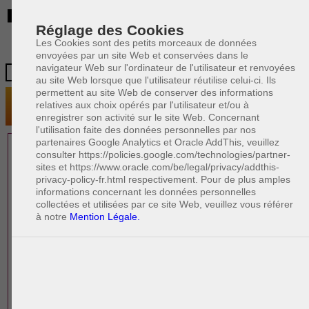
BE
Réglage des Cookies
Les Cookies sont des petits morceaux de données
envoyées par un site Web et conservées dans le
navigateur Web sur l'ordinateur de l'utilisateur et renvoyées
au site Web lorsque que l'utilisateur réutilise celui-ci. Ils
permettent au site Web de conserver des informations
relatives aux choix opérés par l'utilisateur et/ou à
enregistrer son activité sur le site Web. Concernant
l'utilisation faite des données personnelles par nos
partenaires Google Analytics et Oracle AddThis, veuillez
1 AVOCAT(S)
consulter https://policies.google.com/technologies/partner-
sites et https://www.oracle.com/be/legal/privacy/addthis-
EXPÉRIMENTÉ(S)
privacy-policy-fr.html respectivement. Pour de plus amples
EN DROIT IMMOBILIER
informations concernant les données personnelles
collectées et utilisées par ce site Web, veuillez vous référer
à notre
Mention Légale.
PAOLO CRISCENZO
Avocat pénaliste
Plaide dans les arrondissements judicaires
suivants : à BRUXELLES - NAMUR -LIEGE
- MONS - CHARLEROI
DERNIÈRE PUBLICATION
Code pénal - De l'homicide, des blessures
R
F
et coups justifiés
R
F