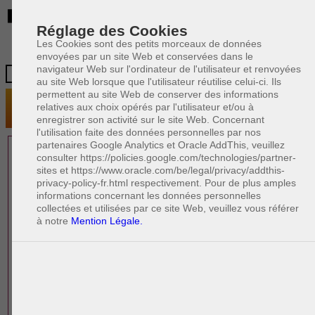
BE
Réglage des Cookies
Les Cookies sont des petits morceaux de données
envoyées par un site Web et conservées dans le
navigateur Web sur l'ordinateur de l'utilisateur et renvoyées
au site Web lorsque que l'utilisateur réutilise celui-ci. Ils
permettent au site Web de conserver des informations
relatives aux choix opérés par l'utilisateur et/ou à
enregistrer son activité sur le site Web. Concernant
l'utilisation faite des données personnelles par nos
partenaires Google Analytics et Oracle AddThis, veuillez
1 AVOCAT(S)
consulter https://policies.google.com/technologies/partner-
sites et https://www.oracle.com/be/legal/privacy/addthis-
EXPÉRIMENTÉ(S)
privacy-policy-fr.html respectivement. Pour de plus amples
EN DROIT IMMOBILIER
informations concernant les données personnelles
collectées et utilisées par ce site Web, veuillez vous référer
à notre
Mention Légale.
PAOLO CRISCENZO
Avocat pénaliste
Plaide dans les arrondissements judicaires
suivants : à BRUXELLES - NAMUR -LIEGE
- MONS - CHARLEROI
DERNIÈRE PUBLICATION
Code pénal - De l'homicide, des blessures
R
F
et coups justifiés
R
F