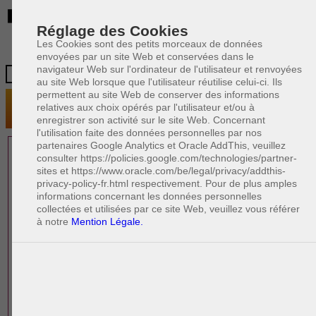
BE
Réglage des Cookies
Les Cookies sont des petits morceaux de données
envoyées par un site Web et conservées dans le
navigateur Web sur l'ordinateur de l'utilisateur et renvoyées
au site Web lorsque que l'utilisateur réutilise celui-ci. Ils
permettent au site Web de conserver des informations
relatives aux choix opérés par l'utilisateur et/ou à
enregistrer son activité sur le site Web. Concernant
l'utilisation faite des données personnelles par nos
partenaires Google Analytics et Oracle AddThis, veuillez
1 AVOCAT(S)
consulter https://policies.google.com/technologies/partner-
sites et https://www.oracle.com/be/legal/privacy/addthis-
EXPÉRIMENTÉ(S)
privacy-policy-fr.html respectivement. Pour de plus amples
PRÈS DE CHEZ VOUS
informations concernant les données personnelles
collectées et utilisées par ce site Web, veuillez vous référer
à notre
Mention Légale.
PAOLO CRISCENZO
Avocat pénaliste
Plaide dans les arrondissements judicaires
suivants : à BRUXELLES - NAMUR -LIEGE
- MONS - CHARLEROI
DERNIÈRE PUBLICATION
Code pénal - De l'homicide, des blessures
R
F
et coups justifiés