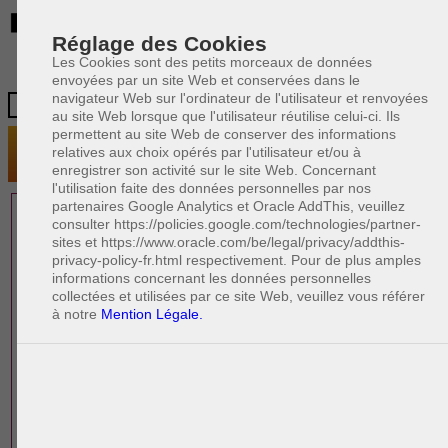
BE
Réglage des Cookies
Les Cookies sont des petits morceaux de données
envoyées par un site Web et conservées dans le
navigateur Web sur l'ordinateur de l'utilisateur et renvoyées
au site Web lorsque que l'utilisateur réutilise celui-ci. Ils
permettent au site Web de conserver des informations
relatives aux choix opérés par l'utilisateur et/ou à
enregistrer son activité sur le site Web. Concernant
l'utilisation faite des données personnelles par nos
partenaires Google Analytics et Oracle AddThis, veuillez
1 AVOCAT(S)
consulter https://policies.google.com/technologies/partner-
sites et https://www.oracle.com/be/legal/privacy/addthis-
EXPÉRIMENTÉ(S)
privacy-policy-fr.html respectivement. Pour de plus amples
EN DROIT IMMOBILIER
informations concernant les données personnelles
collectées et utilisées par ce site Web, veuillez vous référer
à notre
Mention Légale.
PAOLO CRISCENZO
Avocat pénaliste
Plaide dans les arrondissements judicaires
suivants : à BRUXELLES - NAMUR -LIEGE
- MONS - CHARLEROI
DERNIÈRE PUBLICATION
Code pénal - De l'homicide, des blessures
R
F
et coups justifiés
R
F