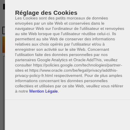
BE
Réglage des Cookies
Les Cookies sont des petits morceaux de données
envoyées par un site Web et conservées dans le
navigateur Web sur l'ordinateur de l'utilisateur et renvoyées
au site Web lorsque que l'utilisateur réutilise celui-ci. Ils
permettent au site Web de conserver des informations
relatives aux choix opérés par l'utilisateur et/ou à
enregistrer son activité sur le site Web. Concernant
l'utilisation faite des données personnelles par nos
partenaires Google Analytics et Oracle AddThis, veuillez
1 AVOCAT(S)
consulter https://policies.google.com/technologies/partner-
sites et https://www.oracle.com/be/legal/privacy/addthis-
EXPÉRIMENTÉ(S)
privacy-policy-fr.html respectivement. Pour de plus amples
EN DROIT IMMOBILIER
informations concernant les données personnelles
collectées et utilisées par ce site Web, veuillez vous référer
à notre
Mention Légale.
PAOLO CRISCENZO
Avocat pénaliste
Plaide dans les arrondissements judicaires
suivants : à BRUXELLES - NAMUR -LIEGE
- MONS - CHARLEROI
DERNIÈRE PUBLICATION
Code pénal - De l'homicide, des blessures
R
F
et coups justifiés
R
F