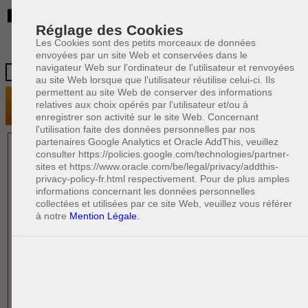
BE
Réglage des Cookies
Les Cookies sont des petits morceaux de données
envoyées par un site Web et conservées dans le
navigateur Web sur l'ordinateur de l'utilisateur et renvoyées
au site Web lorsque que l'utilisateur réutilise celui-ci. Ils
permettent au site Web de conserver des informations
relatives aux choix opérés par l'utilisateur et/ou à
enregistrer son activité sur le site Web. Concernant
l'utilisation faite des données personnelles par nos
partenaires Google Analytics et Oracle AddThis, veuillez
1 AVOCAT(S)
consulter https://policies.google.com/technologies/partner-
sites et https://www.oracle.com/be/legal/privacy/addthis-
EXPÉRIMENTÉ(S)
privacy-policy-fr.html respectivement. Pour de plus amples
PRÈS DE CHEZ VOUS
informations concernant les données personnelles
collectées et utilisées par ce site Web, veuillez vous référer
à notre
Mention Légale.
PAOLO CRISCENZO
Avocat pénaliste
Plaide dans les arrondissements judicaires
suivants : à BRUXELLES - NAMUR -LIEGE
- MONS - CHARLEROI
DERNIÈRE PUBLICATION
Code pénal - De l'homicide, des blessures
R
F
et coups justifiés