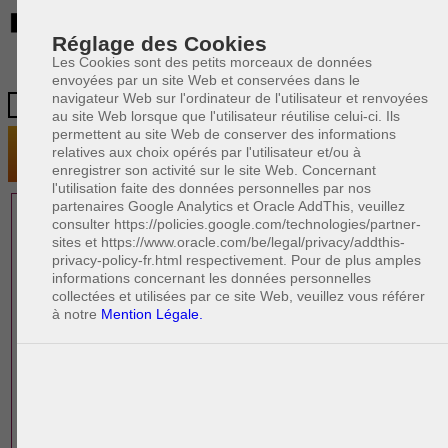
BE
Réglage des Cookies
Les Cookies sont des petits morceaux de données
envoyées par un site Web et conservées dans le
navigateur Web sur l'ordinateur de l'utilisateur et renvoyées
au site Web lorsque que l'utilisateur réutilise celui-ci. Ils
permettent au site Web de conserver des informations
relatives aux choix opérés par l'utilisateur et/ou à
enregistrer son activité sur le site Web. Concernant
l'utilisation faite des données personnelles par nos
partenaires Google Analytics et Oracle AddThis, veuillez
1 AVOCAT(S)
consulter https://policies.google.com/technologies/partner-
sites et https://www.oracle.com/be/legal/privacy/addthis-
EXPÉRIMENTÉ(S)
privacy-policy-fr.html respectivement. Pour de plus amples
PRÈS DE CHEZ VOUS
informations concernant les données personnelles
collectées et utilisées par ce site Web, veuillez vous référer
à notre
Mention Légale.
PAOLO CRISCENZO
Avocat pénaliste
Plaide dans les arrondissements judicaires
suivants : à BRUXELLES - NAMUR -LIEGE
- MONS - CHARLEROI
DERNIÈRE PUBLICATION
Code pénal - De l'homicide, des blessures
R
F
et coups justifiés