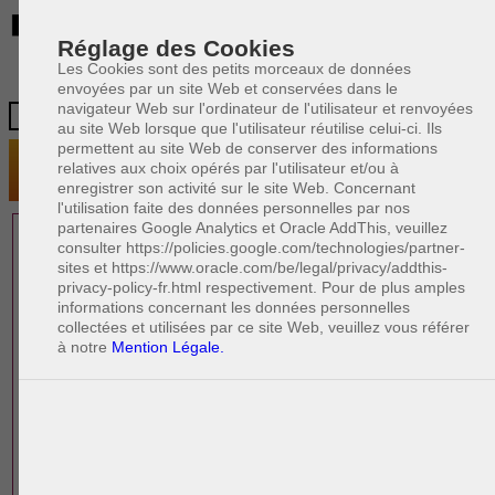
BE
Réglage des Cookies
Les Cookies sont des petits morceaux de données
envoyées par un site Web et conservées dans le
navigateur Web sur l'ordinateur de l'utilisateur et renvoyées
au site Web lorsque que l'utilisateur réutilise celui-ci. Ils
permettent au site Web de conserver des informations
relatives aux choix opérés par l'utilisateur et/ou à
enregistrer son activité sur le site Web. Concernant
l'utilisation faite des données personnelles par nos
partenaires Google Analytics et Oracle AddThis, veuillez
1 AVOCAT(S)
consulter https://policies.google.com/technologies/partner-
sites et https://www.oracle.com/be/legal/privacy/addthis-
EXPÉRIMENTÉ(S)
privacy-policy-fr.html respectivement. Pour de plus amples
EN DROIT IMMOBILIER
informations concernant les données personnelles
collectées et utilisées par ce site Web, veuillez vous référer
à notre
Mention Légale.
PAOLO CRISCENZO
Avocat pénaliste
Plaide dans les arrondissements judicaires
suivants : à BRUXELLES - NAMUR -LIEGE
- MONS - CHARLEROI
DERNIÈRE PUBLICATION
Code pénal - De l'homicide, des blessures
R
F
et coups justifiés
R
F