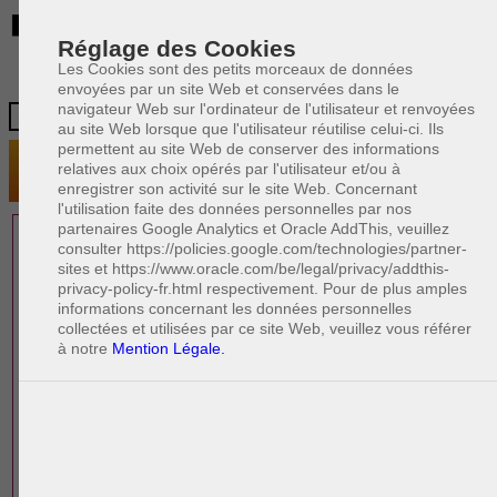
BE
Réglage des Cookies
Les Cookies sont des petits morceaux de données
envoyées par un site Web et conservées dans le
navigateur Web sur l'ordinateur de l'utilisateur et renvoyées
au site Web lorsque que l'utilisateur réutilise celui-ci. Ils
permettent au site Web de conserver des informations
relatives aux choix opérés par l'utilisateur et/ou à
enregistrer son activité sur le site Web. Concernant
l'utilisation faite des données personnelles par nos
partenaires Google Analytics et Oracle AddThis, veuillez
1 AVOCAT(S)
consulter https://policies.google.com/technologies/partner-
sites et https://www.oracle.com/be/legal/privacy/addthis-
EXPÉRIMENTÉ(S)
privacy-policy-fr.html respectivement. Pour de plus amples
EN DROIT IMMOBILIER
informations concernant les données personnelles
collectées et utilisées par ce site Web, veuillez vous référer
à notre
Mention Légale.
PAOLO CRISCENZO
Avocat pénaliste
Plaide dans les arrondissements judicaires
suivants : à BRUXELLES - NAMUR -LIEGE
- MONS - CHARLEROI
DERNIÈRE PUBLICATION
Code pénal - De l'homicide, des blessures
R
F
et coups justifiés
R
F