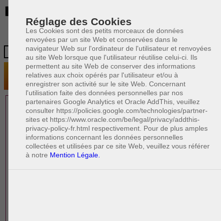
BE
Réglage des Cookies
Les Cookies sont des petits morceaux de données
envoyées par un site Web et conservées dans le
navigateur Web sur l'ordinateur de l'utilisateur et renvoyées
au site Web lorsque que l'utilisateur réutilise celui-ci. Ils
permettent au site Web de conserver des informations
relatives aux choix opérés par l'utilisateur et/ou à
enregistrer son activité sur le site Web. Concernant
l'utilisation faite des données personnelles par nos
partenaires Google Analytics et Oracle AddThis, veuillez
1 AVOCAT(S)
consulter https://policies.google.com/technologies/partner-
sites et https://www.oracle.com/be/legal/privacy/addthis-
EXPÉRIMENTÉ(S)
privacy-policy-fr.html respectivement. Pour de plus amples
PRÈS DE CHEZ VOUS
informations concernant les données personnelles
collectées et utilisées par ce site Web, veuillez vous référer
à notre
Mention Légale.
PAOLO CRISCENZO
Avocat pénaliste
Plaide dans les arrondissements judicaires
suivants : à BRUXELLES - NAMUR -LIEGE
- MONS - CHARLEROI
DERNIÈRE PUBLICATION
Code pénal - De l'homicide, des blessures
R
F
et coups justifiés