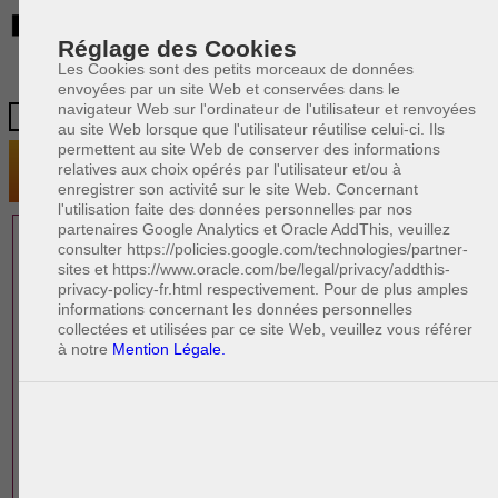
BE
Réglage des Cookies
Les Cookies sont des petits morceaux de données
envoyées par un site Web et conservées dans le
navigateur Web sur l'ordinateur de l'utilisateur et renvoyées
au site Web lorsque que l'utilisateur réutilise celui-ci. Ils
permettent au site Web de conserver des informations
relatives aux choix opérés par l'utilisateur et/ou à
enregistrer son activité sur le site Web. Concernant
l'utilisation faite des données personnelles par nos
partenaires Google Analytics et Oracle AddThis, veuillez
1 AVOCAT(S)
consulter https://policies.google.com/technologies/partner-
sites et https://www.oracle.com/be/legal/privacy/addthis-
EXPÉRIMENTÉ(S)
privacy-policy-fr.html respectivement. Pour de plus amples
PRÈS DE CHEZ VOUS
informations concernant les données personnelles
collectées et utilisées par ce site Web, veuillez vous référer
à notre
Mention Légale.
PAOLO CRISCENZO
Avocat pénaliste
Plaide dans les arrondissements judicaires
suivants : à BRUXELLES - NAMUR -LIEGE
- MONS - CHARLEROI
DERNIÈRE PUBLICATION
Code pénal - De l'homicide, des blessures
R
F
et coups justifiés