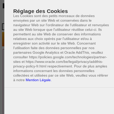
BE
Réglage des Cookies
Les Cookies sont des petits morceaux de données
envoyées par un site Web et conservées dans le
navigateur Web sur l'ordinateur de l'utilisateur et renvoyées
au site Web lorsque que l'utilisateur réutilise celui-ci. Ils
permettent au site Web de conserver des informations
relatives aux choix opérés par l'utilisateur et/ou à
enregistrer son activité sur le site Web. Concernant
l'utilisation faite des données personnelles par nos
partenaires Google Analytics et Oracle AddThis, veuillez
1 AVOCAT(S)
consulter https://policies.google.com/technologies/partner-
sites et https://www.oracle.com/be/legal/privacy/addthis-
EXPÉRIMENTÉ(S)
privacy-policy-fr.html respectivement. Pour de plus amples
PRÈS DE CHEZ VOUS
informations concernant les données personnelles
collectées et utilisées par ce site Web, veuillez vous référer
à notre
Mention Légale.
PAOLO CRISCENZO
Avocat pénaliste
Plaide dans les arrondissements judicaires
suivants : à BRUXELLES - NAMUR -LIEGE
- MONS - CHARLEROI
DERNIÈRE PUBLICATION
Code pénal - De l'homicide, des blessures
R
F
et coups justifiés