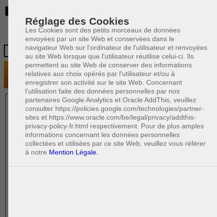
BE
Réglage des Cookies
Les Cookies sont des petits morceaux de données
envoyées par un site Web et conservées dans le
navigateur Web sur l'ordinateur de l'utilisateur et renvoyées
au site Web lorsque que l'utilisateur réutilise celui-ci. Ils
permettent au site Web de conserver des informations
relatives aux choix opérés par l'utilisateur et/ou à
enregistrer son activité sur le site Web. Concernant
l'utilisation faite des données personnelles par nos
partenaires Google Analytics et Oracle AddThis, veuillez
1 AVOCAT(S)
consulter https://policies.google.com/technologies/partner-
sites et https://www.oracle.com/be/legal/privacy/addthis-
EXPÉRIMENTÉ(S)
privacy-policy-fr.html respectivement. Pour de plus amples
EN DROIT IMMOBILIER
informations concernant les données personnelles
collectées et utilisées par ce site Web, veuillez vous référer
à notre
Mention Légale.
PAOLO CRISCENZO
Avocat pénaliste
Plaide dans les arrondissements judicaires
suivants : à BRUXELLES - NAMUR -LIEGE
- MONS - CHARLEROI
DERNIÈRE PUBLICATION
Code pénal - De l'homicide, des blessures
R
F
et coups justifiés
R
F