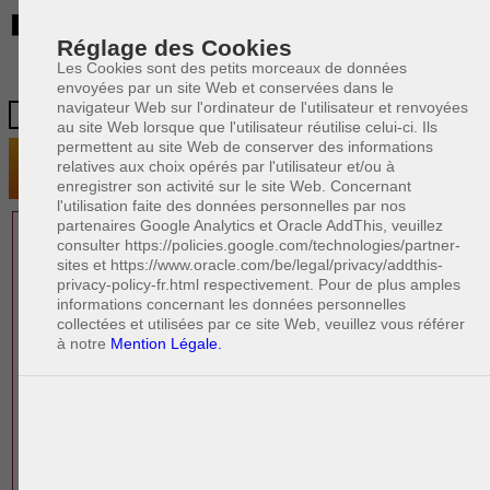
BE
Réglage des Cookies
Les Cookies sont des petits morceaux de données
envoyées par un site Web et conservées dans le
navigateur Web sur l'ordinateur de l'utilisateur et renvoyées
au site Web lorsque que l'utilisateur réutilise celui-ci. Ils
permettent au site Web de conserver des informations
relatives aux choix opérés par l'utilisateur et/ou à
enregistrer son activité sur le site Web. Concernant
l'utilisation faite des données personnelles par nos
partenaires Google Analytics et Oracle AddThis, veuillez
1 AVOCAT(S)
consulter https://policies.google.com/technologies/partner-
sites et https://www.oracle.com/be/legal/privacy/addthis-
EXPÉRIMENTÉ(S)
privacy-policy-fr.html respectivement. Pour de plus amples
PRÈS DE CHEZ VOUS
informations concernant les données personnelles
collectées et utilisées par ce site Web, veuillez vous référer
à notre
Mention Légale.
PAOLO CRISCENZO
Avocat pénaliste
Plaide dans les arrondissements judicaires
suivants : à BRUXELLES - NAMUR -LIEGE
- MONS - CHARLEROI
DERNIÈRE PUBLICATION
Code pénal - De l'homicide, des blessures
R
F
et coups justifiés